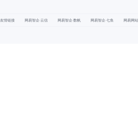
友情链接
网易智企·云信
网易智企·数帆
网易智企·七鱼
网易网