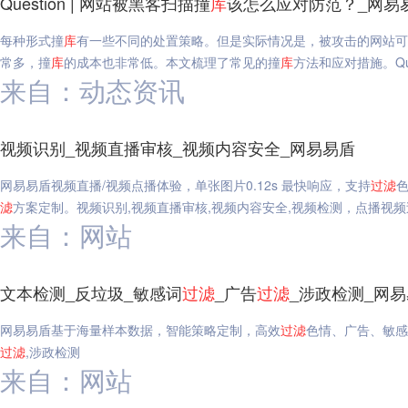
Question | 网站被黑客扫描撞
库
该怎么应对防范？_网易
每种形式撞
库
有一些不同的处置策略。但是实际情况是，被攻击的网站可
常多，撞
库
的成本也非常低。本文梳理了常见的撞
库
方法和应对措施。Que
来自：动态资讯
视频识别_视频直播审核_视频内容安全_网易易盾
网易易盾视频直播/视频点播体验，单张图片0.12s 最快响应，支持
过滤
滤
方案定制。视频识别,视频直播审核,视频内容安全,视频检测，点播视频
来自：网站
文本检测_反垃圾_敏感词
过滤
_广告
过滤
_涉政检测_网
网易易盾基于海量样本数据，智能策略定制，高效
过滤
色情、广告、敏感
过滤
,涉政检测
来自：网站