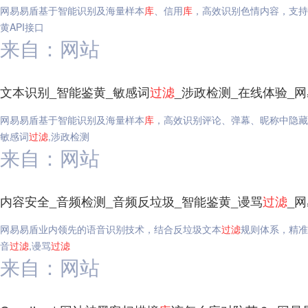
网易易盾基于智能识别及海量样本
库
、信用
库
，高效识别色情内容，支持
黄API接口
来自：网站
文本识别_智能鉴黄_敏感词
过滤
_涉政检测_在线体验_
网易易盾基于智能识别及海量样本
库
，高效识别评论、弹幕、昵称中隐藏
敏感词
过滤
,涉政检测
来自：网站
内容安全_音频检测_音频反垃圾_智能鉴黄_谩骂
过滤
_
网易易盾业内领先的语音识别技术，结合反垃圾文本
过滤
规则体系，精准
音
过滤
,谩骂
过滤
来自：网站