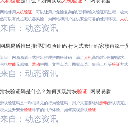
人机
验证
是什么？如何实现
人机
验证
？_网易易盾
网站使用
人机
验证
，可以让用户免除复杂的识别和输入验证码过程，极大
然可以有效拦截机器风险，为网站和用户提供安全可靠的使用环境。
人机
来自：动态资讯
网易易盾推出推理拼图验证码 行为式验证码家族再添一
近日，网易易盾正式推出推理拼图验证码，满足
人机
高精准识别的需求。
包括
智能
无感知、
滑动
拼图、文字点选、图标点选、短信上行等
验证
方式
来自：动态资讯
滑块验证码是什么？如何实现滑块
验证
_网易易盾
滑块验证码是一种很常见的行为验证码，用户只需要轻轻
滑动
滑块填充拼
极大提升安全
验证
环节的用户体验。如何实现滑块
验证
来自：动态资讯