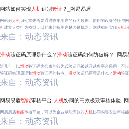
网站如何实现
人机
识别
验证
？_网易易盾
网站做
人机
识别首先需要通过收集用户的行为数据、使用的设备特征与网
析建立人类行为模型，以此来判断用户是否是机器。网站如何实现
人机
识
来自：动态资讯
滑动
验证码原理是什么？
滑动
验证码如何防破解？_网易
近几年，以
滑动
验证码为代表的行为式验证码被越开越多平台采用，不仅
验证码实现原理和
滑动
验证码的特点。
滑动
验证码原理是什么？
滑动
验证
来自：动态资讯
网易易盾
智能
审核平台-
人机
协同的高效极致审核体验_
网易易盾
智能
审核平台，可以为企业赋能高效的
人机
协同内容安全审核能
来自：动态资讯