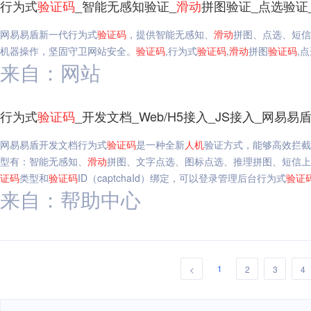
行为式
验证码
_智能无感知验证_
滑动
拼图验证_点选验证
网易易盾新一代行为式
验证码
，提供智能无感知、
滑动
拼图、点选、短信
机器操作，坚固守卫网站安全。
验证码
,行为式
验证码
,
滑动
拼图
验证码
,
来自：网站
行为式
验证码
_开发文档_Web/H5接入_JS接入_网易易
网易易盾开发文档行为式
验证码
是一种全新
人机
验证方式，能够高效拦截
型有：智能无感知、
滑动
拼图、文字点选、图标点选、推理拼图、短信上
证码
类型和
验证码
ID（captchaId）绑定，可以登录管理后台行为式
验证
来自：帮助中心
1
<
2
3
4