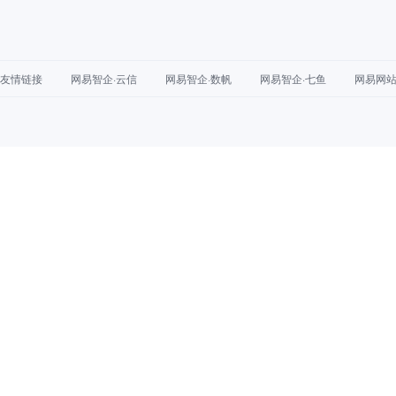
友情链接
网易智企·云信
网易智企·数帆
网易智企·七鱼
网易网