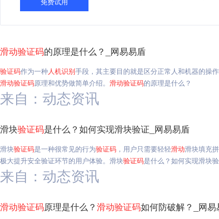
免费试用
滑动
验证码
的原理是什么？_网易易盾
验证码
作为一种
人机
识别
手段，其主要目的就是区分正常人和机器的操作
滑动
验证码
原理和优势做简单介绍。
滑动
验证码
的原理是什么？
来自：动态资讯
滑块
验证码
是什么？如何实现滑块验证_网易易盾
滑块
验证码
是一种很常见的行为
验证码
，用户只需要轻轻
滑动
滑块填充拼
极大提升安全验证环节的用户体验。滑块
验证码
是什么？如何实现滑块验
来自：动态资讯
滑动
验证码
原理是什么？
滑动
验证码
如何防破解？_网易