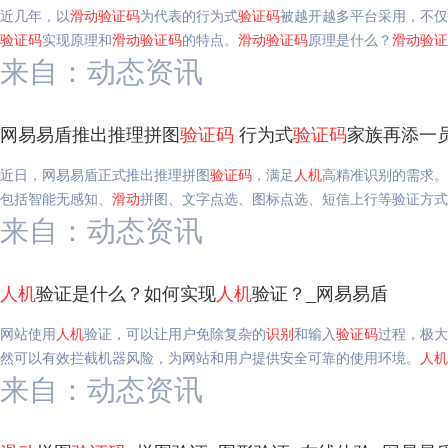
近几年，以
滑动
验证码
为代表的行为式
验证码
被越开越多平台采用，不仅
验证码
实现原理和
滑动
验证码
的特点。
滑动
验证码
原理是什么？
滑动
验证
来自：动态资讯
网易易盾推出推理拼图
验证码
行为式
验证码
家族再添一
近日，网易易盾正式推出推理拼图
验证码
，满足
人机
高精准识别的需求。
包括智能无感知、
滑动
拼图、文字点选、图标点选、短信上行等验证方式
来自：动态资讯
人机
验证是什么？如何实现
人机
验证？_网易易盾
网站使用
人机
验证，可以让用户免除复杂的
识别
和输入
验证码
过程，极大
然可以有效拦截机器风险，为网站和用户提供安全可靠的使用环境。
人机
来自：动态资讯