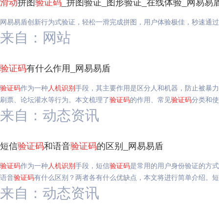
滑动
拼图
验证码
_拼图验证_图形验证_在线体验_网易易
网易易盾创新行为式验证，轻松一滑完成拼图，用户体验极佳，秒速通过
来自：网站
验证码
有什么作用_网易易盾
验证码
作为一种
人机
识别
手段，其主要作用是区分人和机器，防止被暴力
刷票、论坛灌水等行为。本文梳理了
验证码
的作用、常见
验证码
分类和使
来自：动态资讯
短信
验证码
和语音
验证码
的区别_网易易盾
验证码
作为一种
人机
识别
手段，短信
验证码
是常用的用户身份验证的方式
语音
验证码
有什么区别？两者各有什么优缺点，本文将进行简单介绍。短
来自：动态资讯