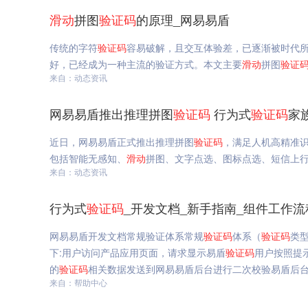
滑动
拼图
验证码
的原理_网易易盾
传统的字符
验证码
容易破解，且交互体验差，已逐渐被时代
好，已经成为一种主流的验证方式。本文主要
滑动
拼图
验证
来自：动态资讯
网易易盾推出推理拼图
验证码
行为式
验证码
家
近日，网易易盾正式推出推理拼图
验证码
，满足人机高精准
包括智能无感知、
滑动
拼图、文字点选、图标点选、短信上
来自：动态资讯
行为式
验证码
_开发文档_新手指南_组件工作流
网易易盾开发文档常规验证体系常规
验证码
体系（
验证码
类
下:用户访问产品应用页面，请求显示易盾
验证码
用户按照提
的
验证码
相关数据发送到网易易盾后台进行二次校验易盾后
来自：帮助中心