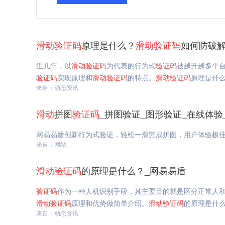
滑动
验证码
原理是什么？
滑动
验证码
如何防破解
近几年，以
滑动
验证码
为代表的行为式
验证码
被越开越多平
验证码
实现原理和
滑动
验证码
的特点。
滑动
验证码
原理是什
来自：动态资讯
滑动
拼图
验证码
_拼图验证_图形验证_在线体验
网易易盾创新行为式验证，轻松一滑完成拼图，用户体验极
来自：网站
滑动
验证码
的原理是什么？_网易易盾
验证码
作为一种人机识别手段，其主要目的就是区分正常人
滑动
验证码
原理和优势做简单介绍。
滑动
验证码
的原理是什
来自：动态资讯