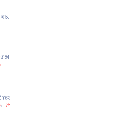
时可以
效识别
码
持的类
码
。
验