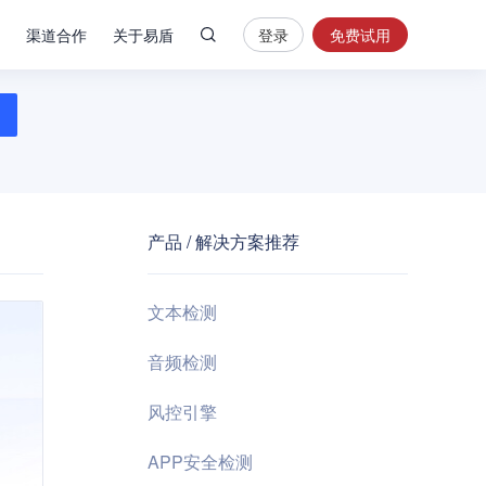
渠道合作
关于易盾
登录
免费试用
热
门
搜
索
内
容
产品 / 解决方案推荐
安
全
验
文本检测
证
码
音频检测
业
风控引擎
务
风
APP安全检测
控