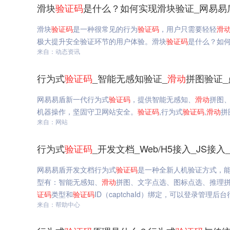
滑块
验证码
是什么？如何实现滑块验证_网易易
滑块
验证码
是一种很常见的行为
验证码
，用户只需要轻轻
滑
极大提升安全验证环节的用户体验。滑块
验证码
是什么？如
来自：动态资讯
行为式
验证码
_智能无感知验证_
滑动
拼图验证_
网易易盾新一代行为式
验证码
，提供智能无感知、
滑动
拼图
机器操作，坚固守卫网站安全。
验证码
,行为式
验证码
,
滑动
拼
来自：网站
行为式
验证码
_开发文档_Web/H5接入_JS接
网易易盾开发文档行为式
验证码
是一种全新人机验证方式，能
型有：智能无感知、
滑动
拼图、文字点选、图标点选、推理
证码
类型和
验证码
ID（captchaId）绑定，可以登录管理后
来自：帮助中心