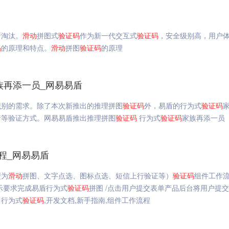
所淘汰。
滑动
拼图式
验证码
作为新一代交互式
验证码
，安全级别高，用户
码
的原理和特点。
滑动
拼图
验证码
的原理
族再添一员_网易易盾
识别的需求。除了本次新推出的推理拼图
验证码
外，易盾的行为式
验证码
行等验证方式。网易易盾推出推理拼图
验证码
行为式
验证码
家族再添一员
程_网易易盾
型为
滑动
拼图、文字点选、图标点选、短信上行验证等）
验证码
组件工作
示要求完成易盾行为式
验证码
拼图 /点击用户提交表单产品后台将用户提
台行为式
验证码
,开发文档,新手指南,组件工作流程