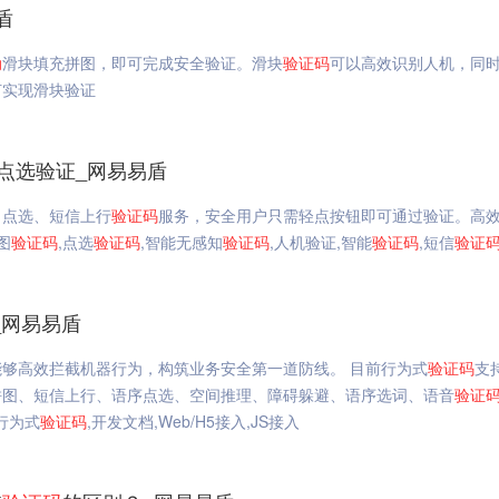
盾
动
滑块填充拼图，即可完成安全验证。滑块
验证码
可以高效识别人机，同
何实现滑块验证
点选验证_网易易盾
、点选、短信上行
验证码
服务，安全用户只需轻点按钮即可通过验证。高
图
验证码
,点选
验证码
,智能无感知
验证码
,人机验证,智能
验证码
,短信
验证
入_网易易盾
够高效拦截机器行为，构筑业务安全第一道防线。 目前行为式
验证码
支
拼图、短信上行、语序点选、空间推理、障碍躲避、语序选词、语音
验证
台行为式
验证码
,开发文档,Web/H5接入,JS接入