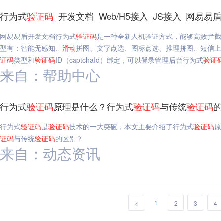
行为式
验证码
_开发文档_Web/H5接入_JS接入_网易易
网易易盾开发文档行为式
验证码
是一种全新人机验证方式，能够高效拦截
型有：智能无感知、
滑动
拼图、文字点选、图标点选、推理拼图、短信上
证码
类型和
验证码
ID（captchaId）绑定，可以登录管理后台行为式
验证
来自：帮助中心
行为式
验证码
原理是什么？行为式
验证码
与传统
验证码
行为式
验证码
是
验证码
技术的一大突破，本文主要介绍了行为式
验证码
原
证码
与传统
验证码
的区别？
来自：动态资讯
1
<
2
3
4