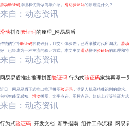
滑动
验证码
原理和优势做简单介绍。
滑动
验证码
的原理是什么？
来自：动态资讯
滑动
拼图
验证码
的原理_网易易盾
传统的字符
验证码
容易破解，且交互体验差，已逐渐被时代所淘汰。
滑动
好，已经成为一种主流的验证方式。本文主要
滑动
拼图
验证码
的原理和特
来自：动态资讯
网易易盾推出推理拼图
验证码
行为式
验证码
家族再添一
近日，网易易盾正式推出推理拼图
验证码
，满足人机高精准识别的需求。
包括智能无感知、
滑动
拼图、文字点选、图标点选、短信上行等验证方式
来自：动态资讯
行为式
验证码
_开发文档_新手指南_组件工作流程_网易