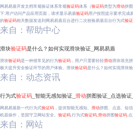
网易易盾开发文档常规验证体系常规
验证码
体系（
验证码
类型为
滑动
拼图
下:用户访问产品应用页面，请求显示易盾
验证码
用户按照提示要求完成
的
验证码
相关数据发送到网易易盾后台进行二次校验易盾后台行为式
验证
来自：帮助中心
滑块
验证码
是什么？如何实现滑块验证_网易易盾
滑块
验证码
是一种很常见的行为
验证码
，用户只需要轻轻
滑动
滑块填充拼
极大提升安全验证环节的用户体验。滑块
验证码
是什么？如何实现滑块验
来自：动态资讯
行为式
验证码
_智能无感知验证_
滑动
拼图验证_点选验证
网易易盾新一代行为式
验证码
，提供智能无感知、
滑动
拼图、点选、短信
机器操作，坚固守卫网站安全。
验证码
,行为式
验证码
,
滑动
拼图
验证码
,
来自：网站