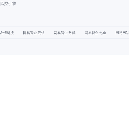
风控引擎
友情链接
网易智企·云信
网易智企·数帆
网易智企·七鱼
网易网