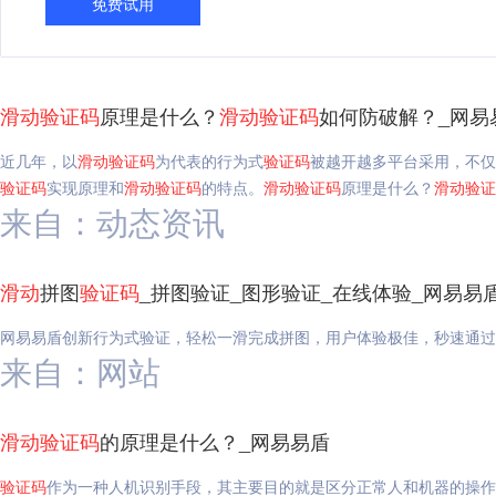
免费试用
滑动
验证码
原理是什么？
滑动
验证码
如何防破解？_网易
近几年，以
滑动
验证码
为代表的行为式
验证码
被越开越多平台采用，不仅
验证码
实现原理和
滑动
验证码
的特点。
滑动
验证码
原理是什么？
滑动
验证
来自：动态资讯
滑动
拼图
验证码
_拼图验证_图形验证_在线体验_网易易
网易易盾创新行为式验证，轻松一滑完成拼图，用户体验极佳，秒速通过
来自：网站
滑动
验证码
的原理是什么？_网易易盾
验证码
作为一种人机识别手段，其主要目的就是区分正常人和机器的操作