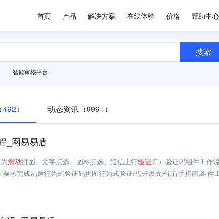
首页
产品
解决方案
在线体验
价格
帮助中心
搜索
智能审核平台
492）
动态资讯（999+）
程_网易易盾
型为
滑动
拼图、文字点选、图标点选、短信上行
验证
等）验证码组件工作
要求完成易盾行为式验证码拼图行为式验证码,开发文档,新手指南,组件