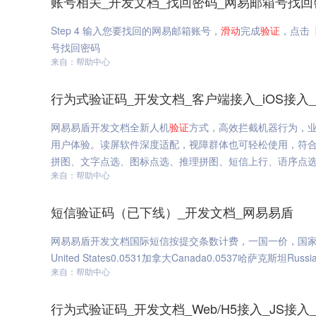
账号相关_开发文档_找回密码_网易邮箱号找回
Step 4 输入您要找回的网易邮箱账号，
滑动
完成
验证
，点击【
号找回密码
来自：帮助中心
行为式验证码_开发文档_客户端接入_iOS接入
网易易盾开发文档全新人机
验证
方式，高效拦截机器行为，
用户体验。读屏软件深度适配，视障群体也可轻松使用，符合
拼图、文字点选、图标点选、推理拼图、短信上行、语序点选、
来自：帮助中心
短信验证码（已下线）_开发文档_网易易盾
网易易盾开发文档国际短信按提交条数计费，一国一价，国家
United States0.0531加拿大Canada0.0537哈萨克斯坦
来自：帮助中心
行为式验证码_开发文档_Web/H5接入_JS接入