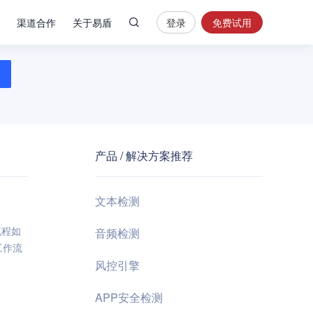
渠道合作
关于易盾
登录
免费试用
热
门
搜
索
内
容
产品 / 解决方案推荐
安
全
验
文本检测
证
码
流程如
音频检测
工作流
业
风控引擎
务
风
APP安全检测
控