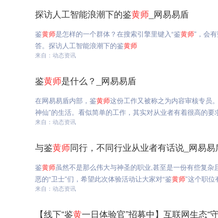
探访人工智能浪潮下的鉴
黄
师
_网易易盾
鉴
黄
师
是怎样的一个群体？在搜索引擎里键入“鉴
黄
师
”，会
答。探访人工智能浪潮下的鉴
黄
师
来自：动态资讯
鉴
黄
师
是什么？_网易易盾
在网易易盾内部，鉴
黄
师
这份工作又被称之为内容审核专员。
神仙”的生活。看似简单的工作，其实对从业者有着很高的要
来自：动态资讯
与鉴
黄
师
同行，不同行业从业者有话说_网易易
鉴
黄
师
虽然不是那么伟大与神圣的职业,甚至是一份有些复杂
恶的“卫士”们，希望此次体验活动让大家对“鉴
黄
师
”这个职
来自：动态资讯
【线下“鉴
黄
一日体验官”招募中】互联网生态“