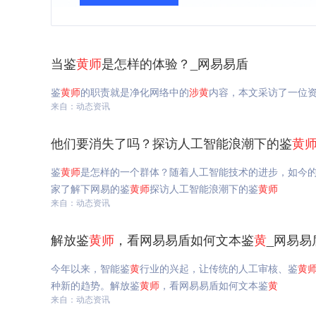
当鉴
黄
师
是怎样的体验？_网易易盾
鉴
黄
师
的职责就是净化网络中的
涉
黄
内容，本文采访了一位
来自：动态资讯
他们要消失了吗？探访人工智能浪潮下的鉴
黄
鉴
黄
师
是怎样的一个群体？随着人工智能技术的进步，如今
家了解下网易的鉴
黄
师
探访人工智能浪潮下的鉴
黄
师
来自：动态资讯
解放鉴
黄
师
，看网易易盾如何文本鉴
黄
_网易易
今年以来，智能鉴
黄
行业的兴起，让传统的人工审核、鉴
黄
种新的趋势。解放鉴
黄
师
，看网易易盾如何文本鉴
黄
来自：动态资讯