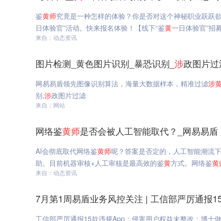
鉴
黄
师
究竟是一种怎样的体验？你是否对这个神秘职业跃跃欲
日体验官”活动。快来报名体验！【线下“鉴
黄
一日体验官”招
来自：动态资讯
图片检测_黄色图片识别_暴恐识别_
涉
政图片过
网易易盾领先图像识别算法，海量大数据样本，精准过滤
涉
别,
涉
政图片过滤
来自：网站
网络鉴
黄
师
是否会被人工智能取代？_网易易盾
AI会彻底取代网络鉴
黄
师
呢？答案是否定的，人工智能潮流
助。目前机器审核+人工审核是最高效的鉴
黄
方式。网络鉴
黄
来自：动态资讯
7月第1周易盾业务风控关注 | 工信部严厉通报
工信部严厉通报15款违规App：侵害用户权益未整改；博士做