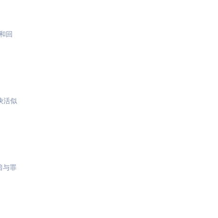
和回
快活似
暗与罪