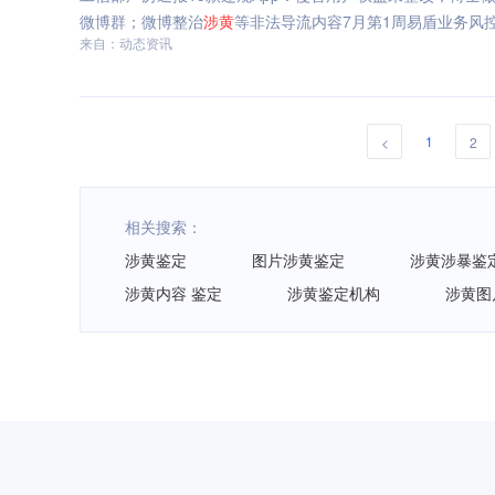
微博群；微博整治
涉
黄
等非法导流内容7月第1周易盾业务风控
来自：动态资讯
1
<
2
相关搜索：
涉黄鉴定
图片涉黄鉴定
涉黄涉暴鉴
涉黄内容 鉴定
涉黄鉴定机构
涉黄图
网易智