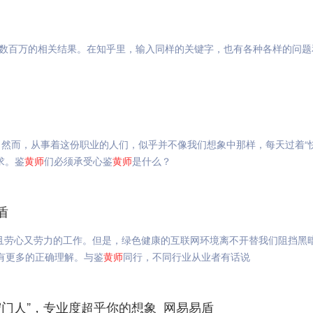
有数百万的相关结果。在知乎里，输入同样的关键字，也有各种各样的问题
然而，从事着这份职业的人们，似乎并不像我们想象中那样，每天过着“
求。鉴
黄
师
们必须承受心鉴
黄
师
是什么？
盾
且劳心又劳力的工作。但是，绿色健康的互联网环境离不开替我们阻挡黑
位有更多的正确理解。与鉴
黄
师
同行，不同行业从业者有话说
守门人”，专业度超乎你的想象_网易易盾