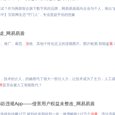
试？作为网易智企旗下数字风控品牌，网易易盾面向企业与个人，推出“
募中】互联网生态“守门人”，专业度超乎你的想象
滤_网易易盾
黄
、推广、暴恐、
涉
政、其他个性化定义的违规图片。图片检测,智能鉴
黄
下，技术的介入，的确替代了很大一部分人力，让技术成为了主力，人工
师
是否会被人工智能取代？
15款违规App——侵害用户权益未整改_网易易盾
游戏外挂赚12万 被判处有期徒刑一年；微博解散112万个
涉
黄
、违法违