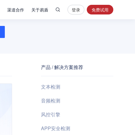
渠道合作
关于易盾
登录
免费试用
热
门
搜
索
内
容
产品 / 解决方案推荐
安
全
验
文本检测
证
码
音频检测
业
风控引擎
务
风
APP安全检测
控