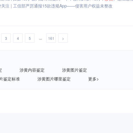
关注 | 工信部严厉通报15款违规App——侵害用户权益未整改
...
3
4
5
161
>
定
涉黄内容鉴定
涉黄图片鉴定
片鉴定标准
涉黄图片哪里鉴定
更多>
企重磅发布《AI安全白皮书》，让AI看得见、管得住、测得出、