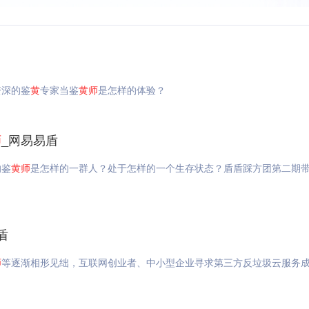
资深的鉴
黄
专家当鉴
黄
师
是怎样的体验？
师
_网易易盾
的鉴
黄
师
是怎样的一群人？处于怎样的一个生存状态？盾盾踩方团第二期
盾
师
等逐渐相形见绌，互联网创业者、中小型企业寻求第三方反垃圾云服务