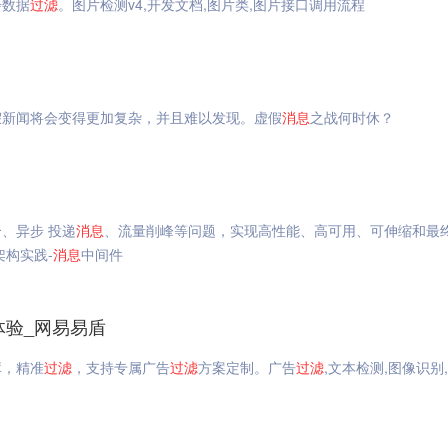
步数据
过滤
。图片检测v4,开发文档,图片类,图片接口调用流程
假新闻将会变得更加复杂，并且难以发现。虚假
消息
之战何时休？
、异步 投递
消息
、流量削峰等问题，实现高性能、高可用、可伸缩和最
构实践-
消息
中间件
体验_网易易盾
库，精准
过滤
，支持专属广告
过滤
方案定制。广告
过滤
,文本检测,图像识别