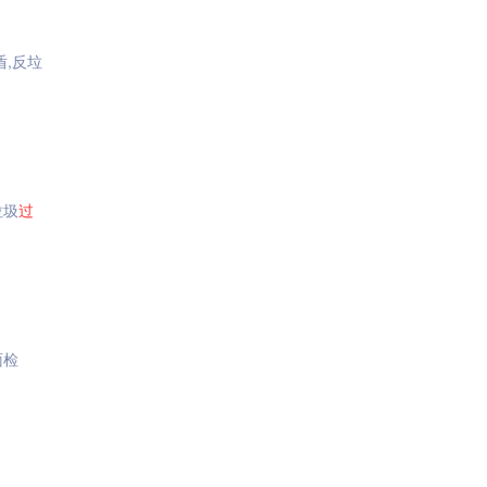
盾,反垃
垃圾
过
面检