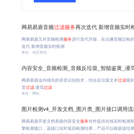
网易易盾音频
过滤
服务
再次迭代 新增音频实时
网易易盾又对音频检测
服务
进行迭代升级，在点播音频过检
迭代 新增音频实时检测
来自：动态资讯
内容安全_音频检测_音频反垃圾_智能鉴黄_谩
网易易盾业内领先的语音识别技术，结合反垃圾文本
过滤
规
音
过滤
,谩骂
过滤
来自：网站
图片检测v4_开发文档_图片类_图片接口调用流
网易易盾开发文档易盾内容安全
服务
对外提供在线实时检测
擎检测接口，该接口实时返回检测结果，产品可以根据该结