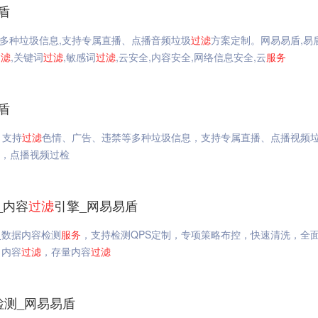
盾
多种垃圾信息,支持专属直播、点播音频垃圾
过滤
方案定制。网易易盾,易
过滤
,关键词
过滤
,敏感词
过滤
,云安全,内容安全,网络信息安全,云
服务
盾
，支持
过滤
色情、广告、违禁等多种垃圾信息，支持专属直播、点播视频
测，点播视频过检
_内容
过滤
引擎_网易易盾
史数据内容检测
服务
，支持检测QPS定制，专项策略布控，快速清洗，全
，内容
过滤
，存量内容
过滤
检测_网易易盾