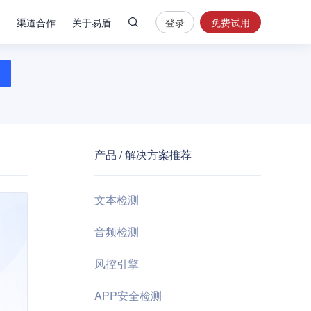
渠道合作
关于易盾
登录
免费试用
热
门
搜
索
内
容
产品 / 解决方案推荐
安
全
验
文本检测
证
码
音频检测
业
风控引擎
务
风
APP安全检测
控