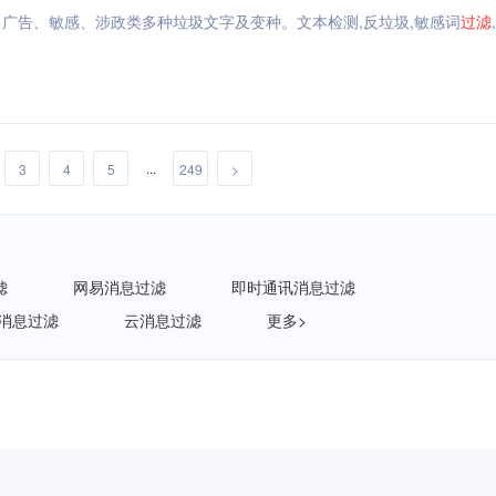
、广告、敏感、涉政类多种垃圾文字及变种。文本检测,反垃圾,敏感词
过滤
...
3
4
5
249
>
滤
网易消息过滤
即时通讯消息过滤
 消息过滤
云消息过滤
更多>
企重磅发布《AI安全白皮书》，让AI看得见、管得住、测得出、