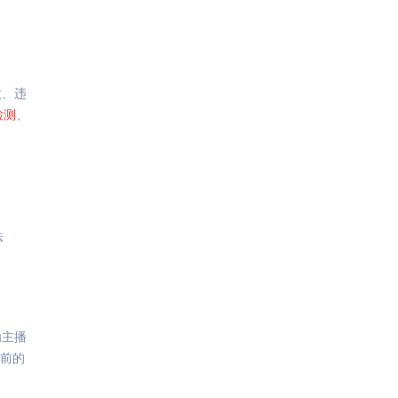
政、违
检测
、
法
为主播
前的