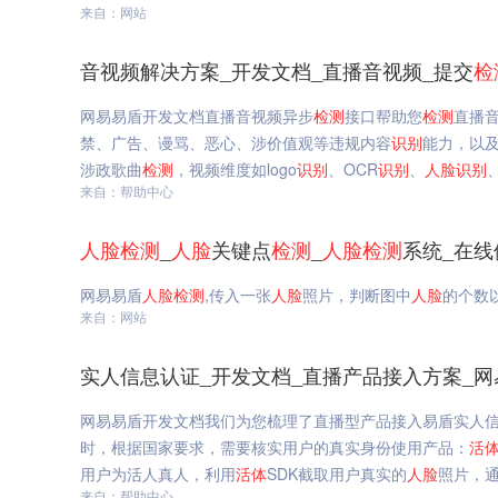
来自：网站
音视频解决方案_开发文档_直播音视频_提交
检
网易易盾开发文档直播音视频异步
检测
接口帮助您
检测
直播
禁、广告、谩骂、恶心、涉价值观等违规内容
识别
能力，以
涉政歌曲
检测
，视频维度如logo
识别
、OCR
识别
、
人脸
识别
来自：帮助中心
人脸
检测
_
人脸
关键点
检测
_
人脸
检测
系统_在线
网易易盾
人脸
检测
,传入一张
人脸
照片，判断图中
人脸
的个数
来自：网站
实人信息认证_开发文档_直播产品接入方案_网
网易易盾开发文档我们为您梳理了直播型产品接入易盾实人
时，根据国家要求，需要核实用户的真实身份使用产品：
活
用户为活人真人，利用
活体
SDK截取用户真实的
人脸
照片，通
来自：帮助中心