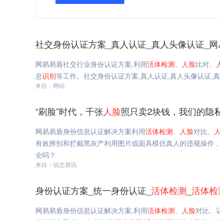
社交身份认证方案_真人认证_真人头像认证_网
网易易盾社交行业身份认证方案,利用
活体
检测
、
人脸
比对、
息
识别
等工作。社交身份认证方案,真人认证,真人头像认证,
来自：网站
​“刷脸”时代，千张
人脸
照只卖2块钱，我们的隐
网易易盾身份信息认证解决方案利用
活体
检测
、
人脸
对比、
有效辨别和拦截黑灰产利用图片或面具模仿真人的违规操作，防
全吗？
来自：动态资讯
身份认证方案_统一身份认证_
活体
检测
_
活体
检
网易易盾身份信息认证解决方案,利用
活体
检测
、
人脸
对比、