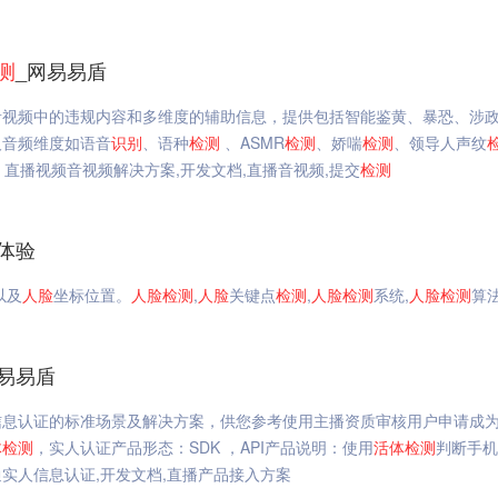
测
_网易易盾
音视频中的违规内容和多维度的辅助信息，提供包括智能鉴黄、暴恐、涉
及音频维度如语音
识别
、语种
检测
、ASMR
检测
、娇喘
检测
、领导人声纹
、直播视频音视频解决方案,开发文档,直播音视频,提交
检测
体验
以及
人脸
坐标位置。
人脸
检测
,
人脸
关键点
检测
,
人脸
检测
系统,
人脸
检测
算
易易盾
信息认证的标准场景及解决方案，供您参考使用主播资质审核用户申请成
体
检测
，实人认证产品形态：SDK ，API产品说明：使用
活体
检测
判断手机
实人信息认证,开发文档,直播产品接入方案