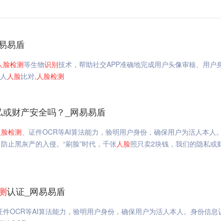
易易盾
人脸
检测
等生物
识别
技术，帮助社交APP准确地完成用户头像审核、用户
真人
人脸
比对,
人脸
检测
私或财产安全吗？_网易易盾
人脸
检测
、证件OCR等AI算法能力，验明用户身份，确保用户为活人本人
止黑灰产的入侵。​“刷脸”时代，千张
人脸
照只卖2块钱，我们的隐私或
测
认证_网易易盾
证件OCR等AI算法能力，验明用户身份，确保用户为活人本人。身份信息