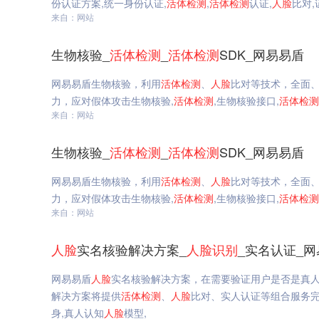
份认证方案,统一身份认证,
活体
检测
,
活体
检测
认证,
人脸
比对,
来自：网站
生物核验_
活体
检测
_
活体
检测
SDK_网易易盾
网易易盾生物核验，利用
活体
检测
、
人脸
比对等技术，全面
力，应对假体攻击生物核验,
活体
检测
,生物核验接口,
活体
检测
来自：网站
生物核验_
活体
检测
_
活体
检测
SDK_网易易盾
网易易盾生物核验，利用
活体
检测
、
人脸
比对等技术，全面
力，应对假体攻击生物核验,
活体
检测
,生物核验接口,
活体
检测
来自：网站
人脸
实名核验解决方案_
人脸
识别
_实名认证_
网易易盾
人脸
实名核验解决方案，在需要验证用户是否是真
解决方案将提供
活体
检测
、
人脸
比对、实人认证等组合服务完
身,真人认知
人脸
模型,