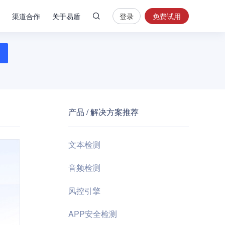
渠道合作
关于易盾
登录
免费试用
热
门
搜
索
内
容
产品 / 解决方案推荐
安
全
验
文本检测
证
码
音频检测
业
风控引擎
务
风
APP安全检测
控