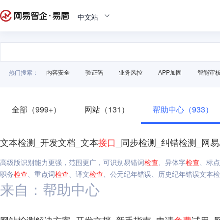
中文站
热门搜索：
内容安全
验证码
业务风控
APP加固
智能审
全部（999+）
网站（131）
帮助中心（933）
文本检测_开发文档_文本
接口
_同步检测_纠错检测_网
高级版识别能力更强，范围更广，可识别易错词
检查
、异体字
检查
、标点
职务
检查
、重点词
检查
、译文
检查
、公元纪年错误、历史纪年错误文本检
来自：帮助中心