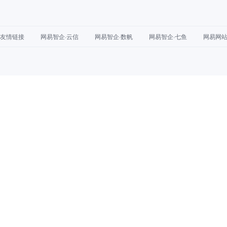
友情链接
网易智企·云信
网易智企·数帆
网易智企·七鱼
网易网