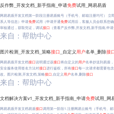
反作弊_开发文档_新手指南_申请
免费
试用_网易易盾
网易易盾开发文档第一阶段注册易盾账号（手机号、邮箱注册均可） 立
系人等信息）申请
免费
试用（申请开通
免费
试用后，客服人员会联系您确
审核通过，获取凭证，调试
接口
（查看产反作弊,开发文档,新手指南,申请
来自：帮助中心
图片检测_开发文档_策略
接口
_自定义
用户
名单_删除
接
网易易盾开发文档
接口
说明通过该
接口
将自定义的
用户
名单抄送到易盾，
安全服务使用签名方法对
接口
进行鉴权，所有
接口
每一次请求都需要包含签名
改。图片检测,开发文档,策略
接口
,自定义
用户
名单,删除
接口
来自：帮助中心
文档解决方案v1_开发文档_新手指南_申请
免费
试用_网
网易易盾开发文档易盾
接口
调用第一阶段1.注册网易云账号（手机号、邮