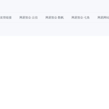
友情链接
网易智企·云信
网易智企·数帆
网易智企·七鱼
网易网