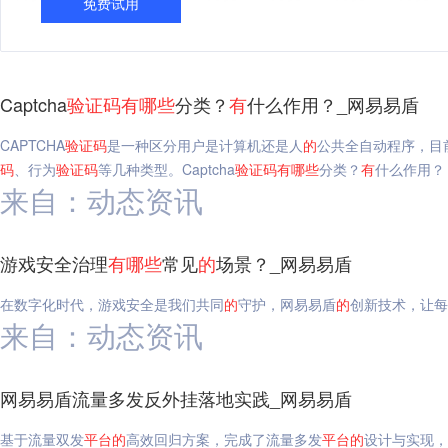
免费试用
Captcha
验证码
有
哪些
分类？
有
什么作用？_网易易盾
CAPTCHA
验证码
是一种区分用户是计算机还是人
的
公共全自动程序，目
码
、行为
验证码
等几种类型。Captcha
验证码
有
哪些
分类？
有
什么作用？
来自：动态资讯
游戏安全治理
有
哪些
常见
的
场景？_网易易盾
在数字化时代，游戏安全是我们共同
的
守护，网易易盾
的
创新技术，让每
来自：动态资讯
网易易盾流量多发反外挂落地实践_网易易盾
基于流量双发
平台
的
高效回归方案，完成了流量多发
平台
的
设计与实现，