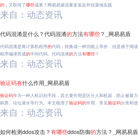
的
，又取得了
哪些
成果？网易易盾流量多发反外挂落地实践
来自：动态资讯
代码混淆是什么？代码混淆
的
方法
有
哪些
？_网易易盾
代码混淆是将计算机程序
的
代码，转换成一种功能上等价，但是难于阅读
程序编译而成
的
中间代码。代码混淆
的
方法
有
哪些
？
来自：动态资讯
验证码
有
什么作用_网易易盾
验证码
作为一种人机识别手段，其主要作用是区分人和机器，防止被暴力
刷票、论坛灌水等行为。本文梳理了
验证码
的
作用、常见
验证码
分类和使
来自：动态资讯
如何检测ddos攻击？
有
哪些
ddos防御
的
方法？_网易易盾