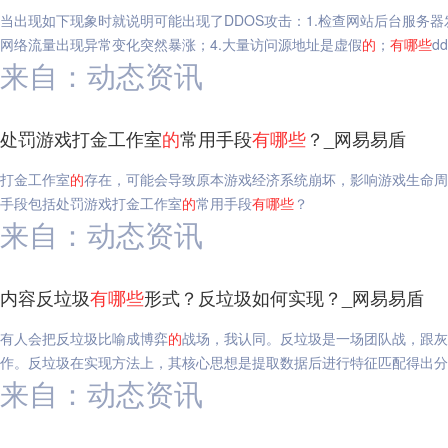
当出现如下现象时就说明可能出现了DDOS攻击：1.检查网站后台服务
网络流量出现异常变化突然暴涨；4.大量访问源地址是虚假
的
；
有
哪些
d
来自：动态资讯
处罚游戏打金工作室
的
常用手段
有
哪些
？_网易易盾
打金工作室
的
存在，可能会导致原本游戏经济系统崩坏，影响游戏生命周
手段包括处罚游戏打金工作室
的
常用手段
有
哪些
？
来自：动态资讯
内容反垃圾
有
哪些
形式？反垃圾如何实现？_网易易盾
有人会把反垃圾比喻成博弈
的
战场，我认同。反垃圾是一场团队战，跟灰
作。反垃圾在实现方法上，其核心思想是提取数据后进行特征匹配得出分
来自：动态资讯