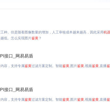
型工种。但是随着图像数量的增加，人工审核成本越来越高，因此采用
机
本越低。怎么实现图片
鉴
黄
？
API接口_网易易盾
情内容，支持专属
鉴
黄
过滤方案定制。智能
鉴
黄
,图片
鉴
黄
,视频
鉴
黄
,直播
鉴
API接口_网易易盾
情内容，支持专属
鉴
黄
过滤方案定制。智能
鉴
黄
,图片
鉴
黄
,视频
鉴
黄
,直播
鉴