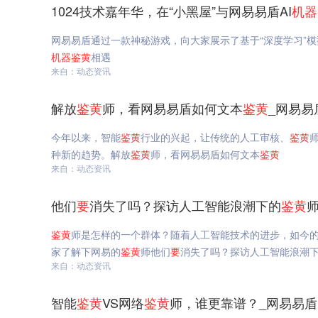
1024技术嘉年华，在“小黑屋”与网易易盾AI
机器
网易易盾通过一款神秘游戏，向大家展示了基于“深度学习”模
机器
鉴
黄
相遇
来自：动态资讯
解放
鉴
黄
师，看网易易盾如何文本
鉴
黄
_网易易
今年以来，智能
鉴
黄
行业的兴起，让传统的人工审核、
鉴
黄
种新的趋势。解放
鉴
黄
师，看网易易盾如何文本
鉴
黄
来自：动态资讯
他们
要
消失了吗？探访人工智能浪潮下的
鉴
黄
鉴
黄
师是怎样的一个群体？随着人工智能技术的进步，如今
家了解下网易的
鉴
黄
师他们
要
消失了吗？探访人工智能浪潮
来自：动态资讯
智能
鉴
黄
VS网络
鉴
黄
师，谁更靠谱？_网易易盾