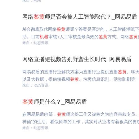
网络
鉴
黄
师是否会被人工智能取代？_网易易盾
AI会彻底取代网络
鉴
黄
师呢？答案是否定的，人工智能潮流
助。目前
机器
审核+人工审核是最高效的
鉴
黄
方式。网络
鉴
黄
来自：动态资讯
网络直播短视频告别野蛮生长时代_网易易盾
网易易盾的直播行业解决方案为直播行业提供直播
鉴
黄
、聊
以及大数据，提供短视频
鉴
黄
、垃圾信息识别、活动防刷等
来自：动态资讯
鉴
黄
师是什么？_网易易盾
在网易易盾内部，
鉴
黄
师这份工作又被称之为内容审核专员。
神仙”的生活。看似简单的工作，其实对从业者有着很高的要
来自：动态资讯