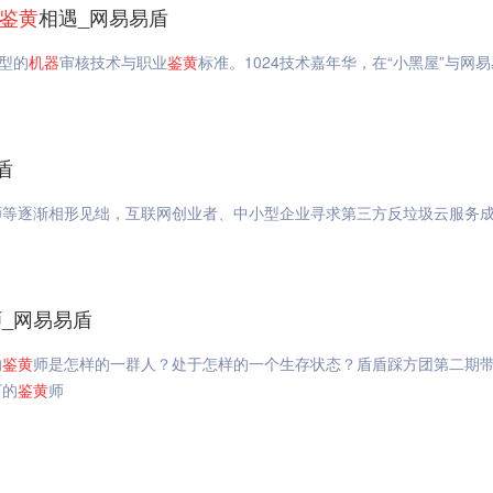
鉴
黄
相遇_网易易盾
型的
机器
审核技术与职业
鉴
黄
标准。1024技术嘉年华，在“小黑屋”与网易
盾
师等逐渐相形见绌，互联网创业者、中小型企业寻求第三方反垃圾云服务
师_网易易盾
的
鉴
黄
师是怎样的一群人？处于怎样的一个生存状态？盾盾踩方团第二期
下的
鉴
黄
师