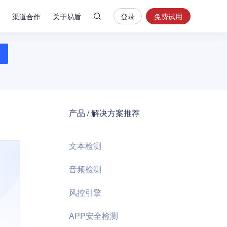
渠道合作
关于易盾
登录
免费试用
热
门
搜
索
内
容
产品 / 解决方案推荐
安
全
验
文本检测
证
码
音频检测
业
风控引擎
务
风
APP安全检测
控