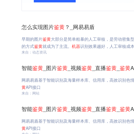
怎么实现图片
鉴
黄
？_网易易盾
早期的图片
鉴
黄
大部分是简单粗暴的人工审核，是劳动密集
的方式
鉴
黄
就成为了主流。
机器
识别效果越好，人工审核成
来自：动态资讯
智能
鉴
黄
_图片
鉴
黄
_视频
鉴
黄
_直播
鉴
黄
_
鉴
黄
网易易盾基于智能识别及海量样本库、信用库，高效识别色
黄
API接口
来自：网站
智能
鉴
黄
_图片
鉴
黄
_视频
鉴
黄
_直播
鉴
黄
_
鉴
黄
网易易盾基于智能识别及海量样本库、信用库，高效识别色
黄
API接口
来自：网站