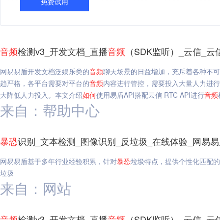
免费试用
音频
检测v3_开发文档_直播
音频
（SDK监听）_云信_云信
网易易盾开发文档泛娱乐类的
音频
聊天场景的日益增加，充斥着各种不可
趋严格，各平台需要对平台的
音频
内容进行管控，需要投入大量人力进行
大降低人力投入。本文介绍
如何
使用易盾API搭配云信 RTC API进行
音频
来自：帮助中心
暴
恐
识别_文本检测_图像识别_反垃圾_在线体验_网易易
网易易盾基于多年行业经验积累，针对
暴
恐
垃圾特点，提供个性化匹配的
垃圾
来自：网站
音频
检测v3_开发文档_直播
音频
（SDK监听）_云信_云信