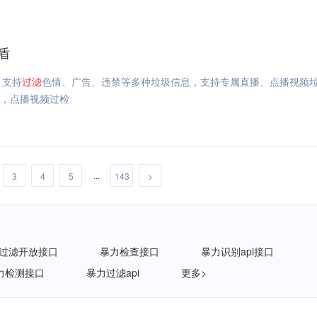
盾
，支持
过滤
色情、广告、违禁等多种垃圾信息，支持专属直播、点播视频
测，点播视频过检
...
3
4
5
143
>
过滤开放接口
暴力检查接口
暴力识别api接口
力检测接口
暴力过滤api
更多>