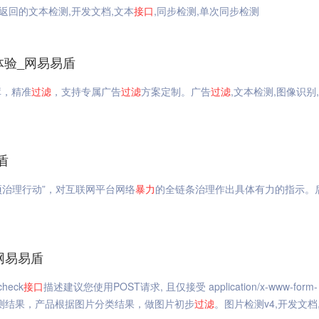
返回的文本检测,开发文档,文本
接口
,同步检测,单次同步检测
体验_网易易盾
库，精准
过滤
，支持专属广告
过滤
方案定制。广告
过滤
,文本检测,图像识别
盾
项治理行动”，对互联网平台网络
暴力
的全链条治理作出具体有力的指示。
网易易盾
check
接口
描述建议您使用POST请求, 且仅接受 application/x-www-form-
测结果，产品根据图片分类结果，做图片初步
过滤
。图片检测v4,开发文档