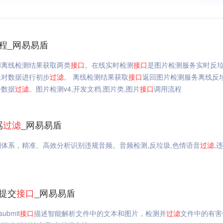
程_网易易盾
和离线检测结果获取两类
接口
。在线实时检测
接口
是图片检测服务实时反
果对数据进行初步
过滤
。 离线检测结果获取
接口
返回图片检测服务离线反
步数据
过滤
。图片检测v4,开发文档,图片类,图片
接口
调用流程
骂
过滤
_网易易盾
则体系，精准、高效分析识别违规音频。音频检测,反垃圾,色情语音
过滤
,
档提交
接口
_网易易盾
/submit
接口
描述智能解析文件中的文本和图片，检测并
过滤
文件中的有害