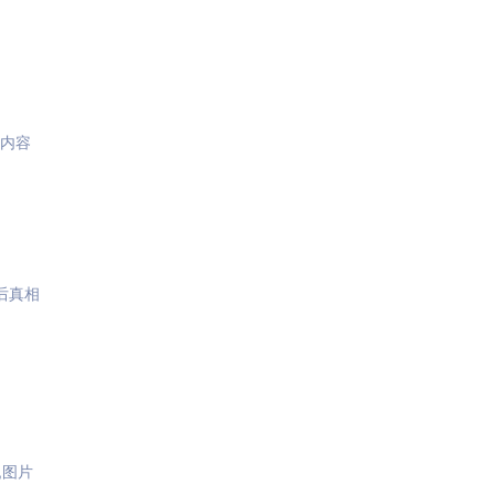
,内容
后真相
,图片