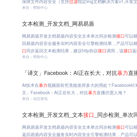
保障文件内容安全（支持
过滤
指定img文档解决方案v1,开发
来自：帮助中心
文本检测_开发文档_网易易盾
网易易盾开发文档易盾内容安全文本单次同步检测
接口
可以
回易盾内容安全服务实时内容安全引擎检测结果，产品可以
口
同步返回文本检测结果，建议http协议
接口
调用，该
接口
返
来自：帮助中心
「译文」Facebook：AI正在长大，对抗
暴力
直
AI技术在
暴力
视频面前究竟能发挥多大的用处？Facebook
文」Facebook：AI正在长大，对抗
暴力
直播仍需人海？
来自：动态资讯
文本检测_开发文档_文本
接口
_同步检测_单次
网易易盾开发文档易盾内容安全文本单次同步检测
接口
可以
返回易盾内容安全服务实时内容安全引擎检测结果，产品可