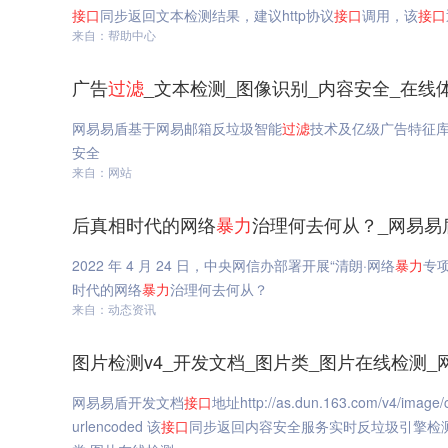
接口
同步返回文本检测结果，建议http协议
接口
调用，该
接口
来自：帮助中心
广告
过滤
_文本检测_图像识别_内容安全_在线
网易易盾基于网易邮箱反垃圾智能
过滤
技术及亿级广告特征
安全
来自：网站
后真相时代的网络
暴力
治理何去何从？_网易易
2022 年 4 月 24 日，中央网信办部署开展“清朗·网络
暴力
专
时代的网络
暴力
治理何去何从？
来自：动态资讯
图片检测v4_开发文档_图片类_图片在线检测_
网易易盾开发文档
接口
地址http://as.dun.163.com/v4/image/
urlencoded 该
接口
同步返回内容安全服务实时反垃圾引擎检