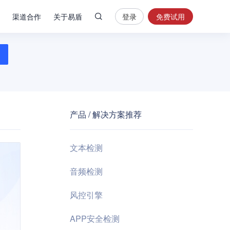
渠道合作
关于易盾
登录
免费试用
热
门
搜
索
内
容
产品 / 解决方案推荐
安
全
验
文本检测
证
码
音频检测
业
风控引擎
务
风
APP安全检测
控