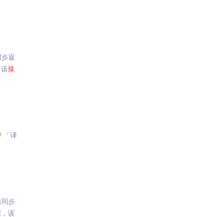
同步返
，该
接
？「译
口
同步
据，该