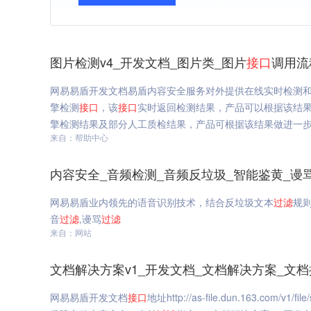
图片检测v4_开发文档_图片类_图片
接口
调用流
网易易盾开发文档易盾内容安全服务对外提供在线实时检测
擎检测
接口
，该
接口
实时返回检测结果，产品可以根据该结
擎检测结果及部分人工质检结果，产品可根据该结果做进一
来自：帮助中心
内容安全_音频检测_音频反垃圾_智能鉴黄_谩
网易易盾业内领先的语音识别技术，结合反垃圾文本
过滤
规
音
过滤
,谩骂
过滤
来自：网站
文档解决方案v1_开发文档_文档解决方案_文
网易易盾开发文档
接口
地址http://as-file.dun.163.com/v1/file