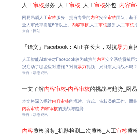
人工
审核
服务_人工
审核
_人工
审核
外包_
内容
审
网易易盾人工
审核
服务，拥有专业的
内容
安全
审核
团队，基于
业人审效率提速5倍以上。
内容
审核
,人工
审核
服务,人工
审核
来自：网站
「译文」Facebook：AI正在长大，对抗
暴力
直
人工智能AI算法对Facebook较为成熟的
内容
安全系统贡献巨大
况启动了哪些应对措施？对抗
暴力
视频，只能靠人海战术吗？「
来自：动态资讯
一文了解
内容
审核
-
内容
审核
的挑战与趋势_网
本文将深入探讨
内容
审核
的概述、方式、审核员的工作、面
内容
审核
-
内容
审核
的挑战与趋势
来自：动态资讯
内容
质检服务_机器检测二次质检_人工
审核
质