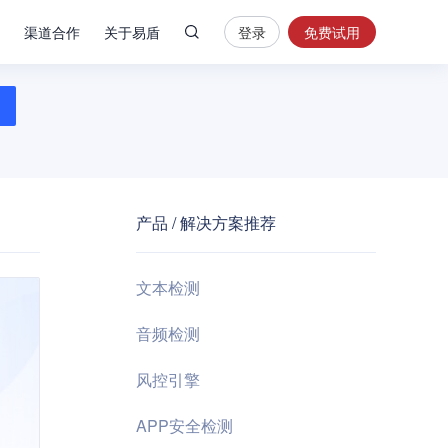
渠道合作
关于易盾
登录
免费试用
热
门
搜
索
内
容
产品 / 解决方案推荐
安
全
验
文本检测
证
码
音频检测
业
风控引擎
务
风
APP安全检测
控