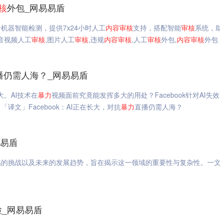
核
外包_网易易盾
机器智能检测，提供7x24小时人工
内容
审核
支持，搭配智能
审核
系统，
,音视频人工
审核
,图片人工
审核
,违规
内容
审核
,人工
审核
外包,
内容
审核
外包
播仍需人海？_网易易盾
。AI技术在
暴力
视频面前究竟能发挥多大的用处？Facebook针对AI失
译文」Facebook：AI正在长大，对抗
暴力
直播仍需人海？
易易盾
临的挑战以及未来的发展趋势，旨在揭示这一领域的重要性与复杂性。一
检_网易易盾