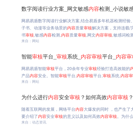
数字阅读行业方案_网文敏感
内容
检测_小说敏
网易易盾数字阅读行业解决方案,结合易盾多年机器检测经验
子书、动漫等业务场景的
内容
质量
审核
解决方案，支持连载/
书
审核
,敏感
内容
检测,
内容
质量
审核
,网文
内容
审核
,敏感词检
来自：网站
智能
审核
平台_
审核
系统_
内容
审核
平台_
内容
审
网易易盾智能
审核
平台，20余年专业
审核
经验打造高效能的
产品
内容
安全。智能
审核
平台,
内容
审核
平台,
审核
系统,
内容
审
来自：网站
为什么进行
内容
安全
审核
？如何高效
内容
审核
随着互联网的发展，网络平台
内容
大爆发的同时 ，也产生了
要介绍了
内容
安全
审核
的意义以及如何高效
内容
审核
。为什
来自：动态资讯