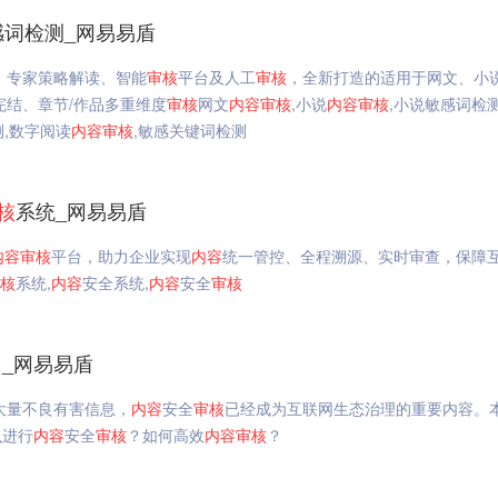
感词检测_网易易盾
、专家策略解读、智能
审核
平台及人工
审核
，全新打造的适用于网文、小
完结、章节/作品多重维度
审核
网文
内容
审核
,小说
内容
审核
,小说敏感词检测
测,数字阅读
内容
审核
,敏感关键词检测
核
系统_网易易盾
内容
审核
平台，助力企业实现
内容
统一管控、全程溯源、实时审查，保障
核
系统,
内容
安全系统,
内容
安全
审核
？_网易易盾
大量不良有害信息，
内容
安全
审核
已经成为互联网生态治理的重要内容。
么进行
内容
安全
审核
？如何高效
内容
审核
？