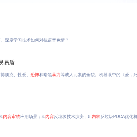
等。深度学习技术如何对抗语音色情？
易易盾
赛博朋克、性爱、
恐怖
和暗黑
暴力
等成人元素的全貌。机器眼中的《爱，
.
内容
审核
应用场景；4.
内容
反垃圾技术演变；5.
内容
反垃圾PDCA优化