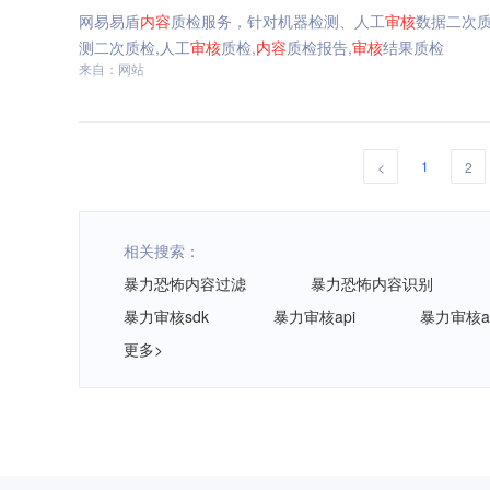
网易易盾
内容
质检服务，针对机器检测、人工
审核
数据二次
测二次质检,人工
审核
质检,
内容
质检报告,
审核
结果质检
来自：网站
1
<
2
相关搜索：
暴力恐怖内容过滤
暴力恐怖内容识别
暴力审核sdk
暴力审核api
暴力审核a
更多>