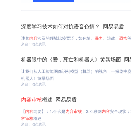
深度学习技术如何对抗语音色情？_网易易盾
违禁
内容
涉及的领域比较宽泛，如色情、
暴力
、涉政、
恐怖
来自：动态资讯
机器眼中的《爱，死亡和机器人》黄暴场面_网
让我们从人工智能图像识别模型（机器）的视角，一探剧中
机器人》黄暴场面
来自：动态资讯
内容
审核
概述_网易易盾
【
内容
纲要】：1.什么是
内容
审核
；2.互联网
内容
安全现状；3
容
审核
概述
来自：动态资讯