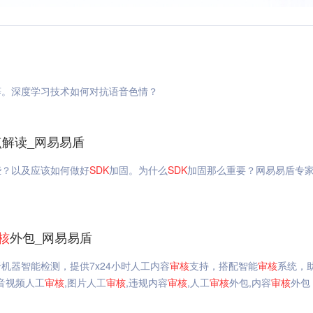
等。深度学习技术如何对抗语音色情？
解读_网易易盾
些？以及应该如何做好
SDK
加固。为什么
SDK
加固那么重要？网易易盾专
核
外包_网易易盾
机器智能检测，提供7x24小时人工内容
审核
支持，搭配智能
审核
系统，
,音视频人工
审核
,图片人工
审核
,违规内容
审核
,人工
审核
外包,内容
审核
外包