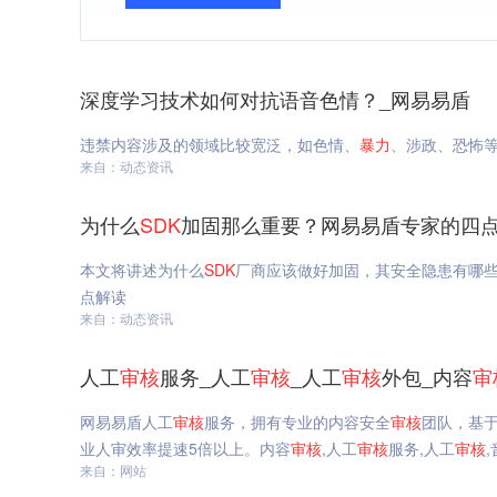
深度学习技术如何对抗语音色情？_网易易盾
违禁内容涉及的领域比较宽泛，如色情、
暴力
、涉政、恐怖
来自：动态资讯
为什么
SDK
加固那么重要？网易易盾专家的四点
本文将讲述为什么
SDK
厂商应该做好加固，其安全隐患有哪
点解读
来自：动态资讯
人工
审核
服务_人工
审核
_人工
审核
外包_内容
审
网易易盾人工
审核
服务，拥有专业的内容安全
审核
团队，基于
业人审效率提速5倍以上。内容
审核
,人工
审核
服务,人工
审核
来自：网站