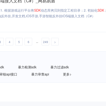
S端接入文档（C#）_网易易盾
1. 根据游戏运行平台将
SDK
动态库拷贝到指定工程目录；2. 初始化
SDK
反外挂,开发文档,iOS手游,手游智能反外挂iOS端接入文档（C#）
...
3
4
5
6
249
>
dk
暴力检测sdk
暴力过滤sdk
审核api接口
暴力审查api
更多>