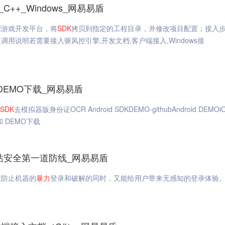
++_Windows_网易易盾
据游戏开发平台，将
SDK
拷贝到指定的工程目录，并修改项目配置；接入
调用说明若需要接入驱风控引擎,开发文档,客户端接入,Windows接
DEMO下载_网易易盾
SDK
去模拟器版身份证OCR Android SDKDEMO-githubAndroid DEMOi
 DEMO下载
站安全第一道防线_网易易盾
效防止机器的
暴力
登录和破解的同时，又能给用户带来无感知的登录体验