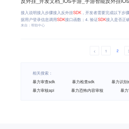
反外挂_开发文档_iOS手游_手游智能反外挂iO
接入说明接入步骤接入反外挂
SDK
，开发者需要完成以下步骤
据用户登录信息调用
SDK
接口函数；4. 验证
SDK
接入是否正确
来自：帮助中心
2
<
1
相关搜索：
暴力审查sdk
暴力检查sdk
暴力识别s
暴力审核api
暴力恐怖内容审核
暴力