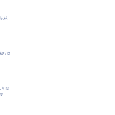
号以试
被行政
. 初始
要