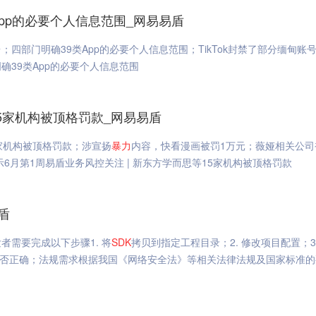
App的必要个人信息范围_网易易盾
；四部门明确39类App的必要个人信息范围；TikTok封禁了部分缅甸账
明确39类App的必要个人信息范围
15家机构被顶格罚款_网易易盾
家机构被顶格罚款；涉宣扬
暴力
内容，快看漫画被罚1万元；薇娅相关公司
6月第1周易盾业务风控关注 | 新东方学而思等15家机构被顶格罚款
盾
者需要完成以下步骤1. 将
SDK
拷贝到指定工程目录；2. 修改项目配置；3
否正确；法规需求根据我国《网络安全法》等相关法律法规及国家标准的