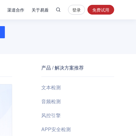
渠道合作
关于易盾
登录
免费试用
热
门
搜
索
内
容
产品 / 解决方案推荐
安
全
验
文本检测
证
码
音频检测
业
风控引擎
务
风
APP安全检测
控