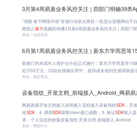
3月第4周易盾业务风控关注 | 四部门明确39类
“清朗·春节网络环境”专项行动依法查处一批违法违规网站平台
图阻止
暴力
视频的传播3月第4周易盾业务风控关注 | 四部门
来自：动态资讯
6月第1周易盾业务风控关注 | 新东方学而思等
新修订的未成年人保护法今起正式施行；新东方学而思等15
处罚53万元；23款短视频应用中，超四成未做到交易风险提示
来自：动态资讯
设备指纹_开发文档_前端接入_Android_网易易
网易易盾开发文档接入说明接入流程接入设备指纹
SDK
，开发
化
SDK
；4. 调用
SDK
获取token接口函数；5. 验证
SDK
接入是
求，个人信息的收集设备指纹,开发文档,前端接入,Android
来自：帮助中心