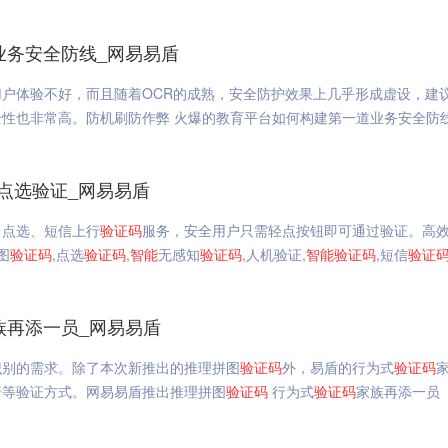
业务安全防线_网易易盾
用户体验不好，而且随着OCR的成熟，安全防护效果上几乎形成虚设，建
性也非常高。防机刷防作弊 火爆的教育平台如何构建第一道业务安全防
点选验证_网易易盾
、点选、短信上行
验证码
服务，安全用户只需轻点按钮即可通过验证。高
图
验证码
,点选
验证码
,
智能
无感知
验证码
,人机验证,
智能
验证码
,短信
验证
族再添一员_网易易盾
识别的需求。除了本次新推出的推理拼图
验证码
外，易盾的行为式
验证码
行等验证方式。网易易盾推出推理拼图
验证码
行为式
验证码
家族再添一员