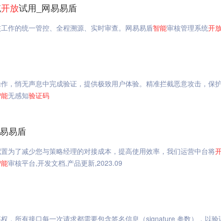
统
开放
试用_网易易盾
核工作的统一管控、全程溯源、实时审查。网易易盾
智能
审核管理系统
开
操作，悄无声息中完成验证，提供极致用户体验。精准拦截恶意攻击，保
智能
无感知
验证码
网易易盾
配置为了减少您与策略经理的对接成本，提高使用效率，我们运营中台将
智能
审核平台,开发文档,产品更新,2023.09
，所有接口每一次请求都需要包含签名信息（signature 参数），以验