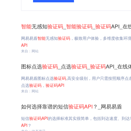
智能
无感知
验证码
_
智能
验证码
_
验证码
API_
网易易盾
智能
无感知
验证码
，极致用户体验，多维度收集环
API
来自：网站
图标点选
验证码
_点选
验证码
_
验证码
API_在
网易易盾图标点选
验证码
,高安全级别，用户只需按照顺序点
点选
验证码
，
验证码
API
来自：网站
如何选择靠谱的短信
验证码
API
？_网易易盾
短信
验证码
API
的选择标准其实很简单，包括到达速度、到达
API
？
来自：动态资讯