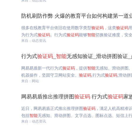
防机刷防作弊 火爆的教育平台如何构建第一道
很多在线教育平台依旧在使用数字类型
验证码
，这类
验证码
为行为式
验证码
。行为式
验证码
能够
智能
切换验证难度，安全
来自：动态资讯
行为式
验证码
_
智能
无感知验证_滑动拼图验证_
网易易盾新一代行为式
验证码
，提供
智能
无感知、滑动拼图
机器操作，坚固守卫网站安全。
验证码
,行为式
验证码
,滑动拼
来自：网站
网易易盾推出推理拼图
验证码
行为式
验证码
家
近日，网易易盾正式推出推理拼图
验证码
，满足人机高精准
包括
智能
无感知、滑动拼图、文字点选、图标点选、短信上
来自：动态资讯