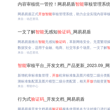
内容审核统一管控！网易易盾
智能
审核管理系
网易易盾正式
开放
智能
审核管理系统，助力企业实现内容审
来自：动态资讯
一文了解
智能
无感知
验证码
_网易易盾
网易易盾推出
智能
无感知
验证码
，革新网络安全。无需繁琐
数据安全，适用于金融、电商、社交等多个场景。一文了解
来自：动态资讯
智能
审核平台_开发文档_产品更新_2023.09_
新增机审标准集管理，
开放
机审标准集及图片模型二级分类
测标准集配置及图片模型二级分类配置，相关
开放
功能变更
来自：帮助中心
行为式
验证码
_开发文档_网易易盾
网易易盾开发文档易盾
验证码
服务使用签名方法对接口进行鉴权