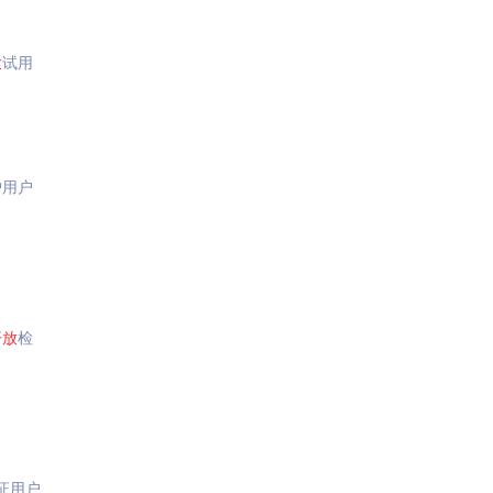
放
试用
护用户
开放
检
证用户