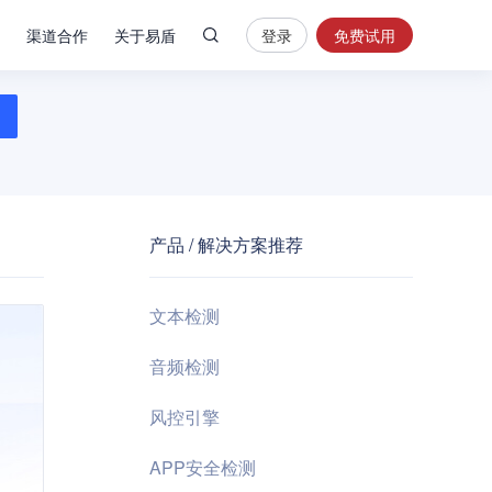
渠道合作
关于易盾
登录
免费试用
热
门
搜
索
内
容
产品 / 解决方案推荐
安
全
验
文本检测
证
码
音频检测
业
风控引擎
务
风
APP安全检测
控