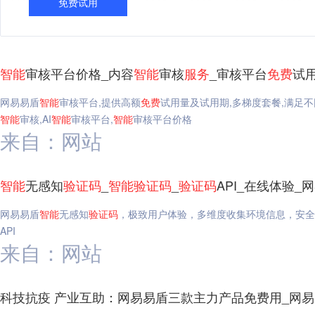
免费试用
智能
审核平台价格_内容
智能
审核
服务
_审核平台
免费
试
网易易盾
智能
审核平台,提供高额
免费
试用量及试用期,多梯度套餐,满足
智能
审核,AI
智能
审核平台,
智能
审核平台价格
来自：网站
智能
无感知
验证码
_
智能
验证码
_
验证码
API_在线体验_
网易易盾
智能
无感知
验证码
，极致用户体验，多维度收集环境信息，安全
API
来自：网站
科技抗疫 产业互助：网易易盾三款主力产品免费用_网