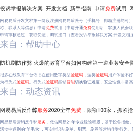
投诉举报解决方案_开发文档_新手指南_申请
免费
试用_
网易易盾开发文档第一阶段注册网易易盾账号（手机号、邮箱注册均可）
称、联系人等信息）申请
免费
试用（申请开通
免费
使用后，客服人员会联
申请审核通过，获取凭证，调试接口（查看投诉举报解决方案,开发文档,
来自：帮助中心
防机刷防作弊 火爆的教育平台如何构建第一道业务安全
很多在线教育平台依旧在使用数字类型
验证码
，这类
验证码
用户体验不好
为行为式
验证码
。行为式
验证码
能够
智能
切换验证难度，安全性也非常高
来自：动态资讯
网易易盾反作弊
服务
2020全年
免费
，限额100家，抓紧
网易易盾营销反作弊
服务
，凭借网易21年专业经验积累，基于设备指纹
活动中遇到的“羊毛党”，可实时识别刷单、刷票、刷券等营销作弊行为。