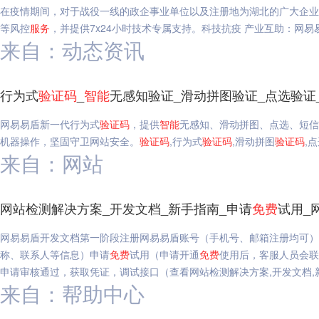
在疫情期间，对于战役一线的政企事业单位以及注册地为湖北的广大企业
等风控
服务
，并提供7x24小时技术专属支持。科技抗疫 产业互助：网
来自：动态资讯
行为式
验证码
_
智能
无感知验证_滑动拼图验证_点选验证
网易易盾新一代行为式
验证码
，提供
智能
无感知、滑动拼图、点选、短信
机器操作，坚固守卫网站安全。
验证码
,行为式
验证码
,滑动拼图
验证码
,
来自：网站
网站检测解决方案_开发文档_新手指南_申请
免费
试用_
网易易盾开发文档第一阶段注册网易易盾账号（手机号、邮箱注册均可）
称、联系人等信息）申请
免费
试用（申请开通
免费
使用后，客服人员会联
申请审核通过，获取凭证，调试接口（查看网站检测解决方案,开发文档,
来自：帮助中心