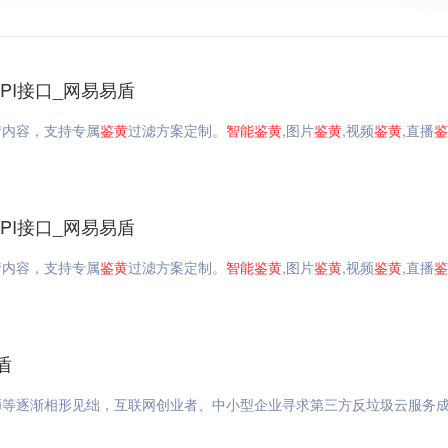
API接口_网易易盾
情内容，支持专属
鉴
黄
过滤方案定制。
智能
鉴
黄
,图片
鉴
黄
,视频
鉴
黄
,直播
鉴
API接口_网易易盾
情内容，支持专属
鉴
黄
过滤方案定制。
智能
鉴
黄
,图片
鉴
黄
,视频
鉴
黄
,直播
鉴
盾
师等逐渐相形见绌，互联网创业者、中小型企业寻求第三方反垃圾云服务