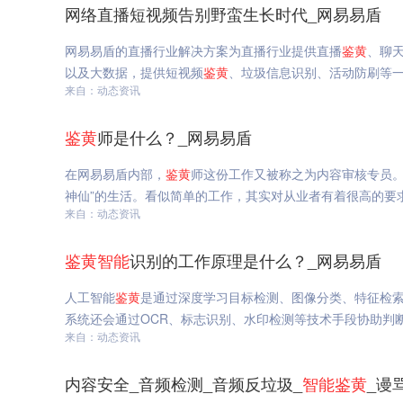
网络直播短视频告别野蛮生长时代_网易易盾
网易易盾的直播行业解决方案为直播行业提供直播
鉴
黄
、聊
以及大数据，提供短视频
鉴
黄
、垃圾信息识别、活动防刷等
来自：动态资讯
鉴
黄
师是什么？_网易易盾
在网易易盾内部，
鉴
黄
师这份工作又被称之为内容审核专员。
神仙”的生活。看似简单的工作，其实对从业者有着很高的要
来自：动态资讯
鉴
黄
智能
识别的工作原理是什么？_网易易盾
人工智能
鉴
黄
是通过深度学习目标检测、图像分类、特征检
系统还会通过OCR、标志识别、水印检测等技术手段协助判
来自：动态资讯
内容安全_音频检测_音频反垃圾_
智能
鉴
黄
_谩