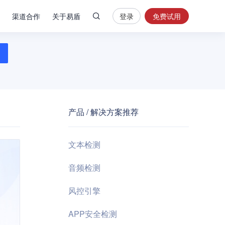
渠道合作
关于易盾
登录
免费试用
热
门
搜
索
内
容
产品 / 解决方案推荐
安
全
验
文本检测
证
码
音频检测
业
风控引擎
务
风
APP安全检测
控