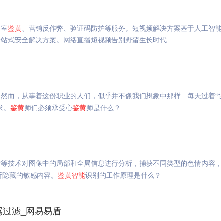
天室
鉴
黄
、营销反作弊、验证码防护等服务。短视频解决方案基于人工智
一站式安全解决方案。网络直播短视频告别野蛮生长时代
然而，从事着这份职业的人们，似乎并不像我们想象中那样，每天过着“
求。
鉴
黄
师们必须承受心
鉴
黄
师是什么？
索等技术对图像中的局部和全局信息进行分析，捕获不同类型的色情内容
断隐藏的敏感内容。
鉴
黄
智能
识别的工作原理是什么？
骂过滤_网易易盾