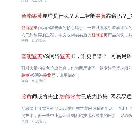
智能
鉴
黄
原理是什么？人工智能
鉴
黄
靠谱吗？_
智能
鉴
黄
作为内容安全的核心诉求，一直以来吸引着学术圈
入门到放弃的过程。本文以网易易盾的
智能
鉴
黄
产品为例，
来自：动态资讯
智能
鉴
黄
VS网络
鉴
黄
师，谁更靠谱？_网易易盾
面对大量的黄色垃圾信息，作为网易旗下一款专注于反垃圾
鉴
黄
VS网络
鉴
黄
师，谁更靠谱？
来自：动态资讯
鉴
黄
师或将失业,
智能
鉴
黄
已成为趋势_网易易盾
互联网上各式各样的UGC信息在丰富网络精神生活，也让各
的技术，但一些中小型企业则面临技术和成本的压力，采取
来自：动态资讯