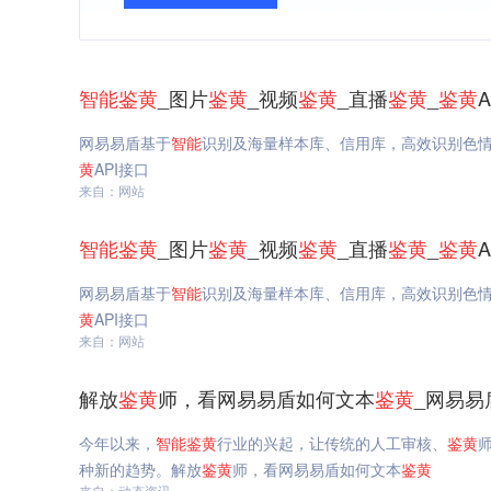
智能
鉴
黄
_图片
鉴
黄
_视频
鉴
黄
_直播
鉴
黄
_
鉴
黄
网易易盾基于
智能
识别及海量样本库、信用库，高效识别色
黄
API接口
来自：网站
智能
鉴
黄
_图片
鉴
黄
_视频
鉴
黄
_直播
鉴
黄
_
鉴
黄
网易易盾基于
智能
识别及海量样本库、信用库，高效识别色
黄
API接口
来自：网站
解放
鉴
黄
师，看网易易盾如何文本
鉴
黄
_网易易
今年以来，
智能
鉴
黄
行业的兴起，让传统的人工审核、
鉴
黄
种新的趋势。解放
鉴
黄
师，看网易易盾如何文本
鉴
黄
来自：动态资讯