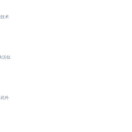
能技术
快活似
，此外