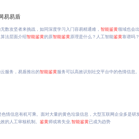
网易易盾
的无数攻坚者来挑战，如同深度学习入门容易精通难，
智能
鉴
黄
领域也会
从算法层面介绍
智能
鉴
黄
的原
智能
鉴
黄
原理是什么？人工智能
鉴
黄
靠谱吗
的云服务，易盾推出的
智能
鉴
黄
服务可以高效识别社交平台中的色情信息
类色情信息有机可乘。面对大量的黄色垃圾信息，大型互联网企业多是研
低效的人工审核机制。
鉴
黄
师或将失业,
智能
鉴
黄
已成为趋势