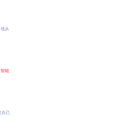
出现从
？
。
智能
发自己