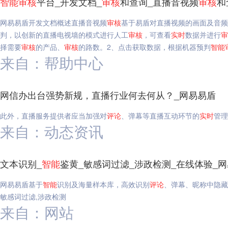
智能
审核
平台_开发文档_
审核
和查询_直播音视频
审核
和
网易易盾开发文档概述直播音视频
审核
基于易盾对直播视频的画面及音
判，以创新的直播电视墙的模式进行人工
审核
，可查看
实时
数据并进行
审
择需要
审核
的产品、
审核
的路数。2、点击获取数据，根据机器预判
智能
来自：帮助中心
网信办出台强势新规，直播行业何去何从？_网易易盾
此外，直播服务提供者应当加强对
评论
、弹幕等直播互动环节的
实时
管理
来自：动态资讯
文本识别_
智能
鉴黄_敏感词过滤_涉政检测_在线体验_
网易易盾基于
智能
识别及海量样本库，高效识别
评论
、弹幕、昵称中隐藏
敏感词过滤,涉政检测
来自：网站