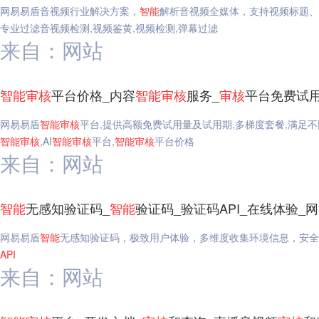
网易易盾音视频行业解决方案，
智能
解析音视频全媒体，支持视频标题、
专业过滤音视频检测,视频鉴黄,视频检测,弹幕过滤
来自：网站
智能
审核
平台价格_内容
智能
审核
服务_
审核
平台免费试用
网易易盾
智能
审核
平台,提供高额免费试用量及试用期,多梯度套餐,满足
智能
审核
,AI
智能
审核
平台,
智能
审核
平台价格
来自：网站
智能
无感知验证码_
智能
验证码_验证码API_在线体验_
网易易盾
智能
无感知验证码，极致用户体验，多维度收集环境信息，安全
API
来自：网站