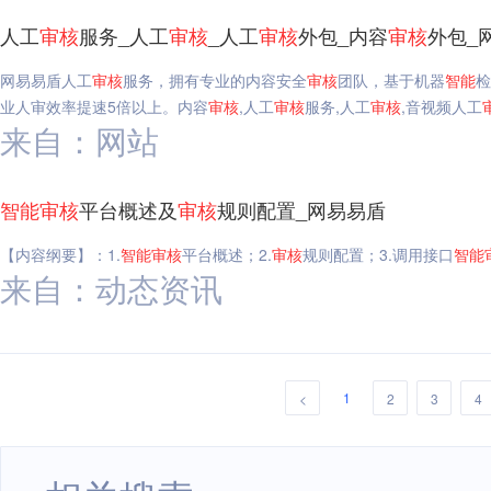
人工
审核
服务_人工
审核
_人工
审核
外包_内容
审核
外包_
网易易盾人工
审核
服务，拥有专业的内容安全
审核
团队，基于机器
智能
检
业人审效率提速5倍以上。内容
审核
,人工
审核
服务,人工
审核
,音视频人工
来自：网站
智能
审核
平台概述及
审核
规则配置_网易易盾
【内容纲要】：1.
智能
审核
平台概述；2.
审核
规则配置；3.调用接口
智能
来自：动态资讯
1
<
2
3
4