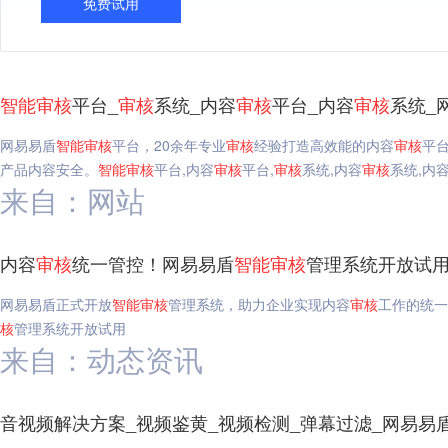
免费试用
智能
审核
平台_
审核
系统_内容
审核
平台_内容
审核
系统_
网易易盾
智能
审核
平台，20余年专业
审核
经验打造高效能的内容
审核
平
产品内容安全。
智能
审核
平台,内容
审核
平台,
审核
系统,内容
审核
系统,内
来自：网站
内容
审核
统一管控！网易易盾
智能
审核
管理系统开放试用
网易易盾正式开放
智能
审核
管理系统，助力企业实现内容
审核
工作的统一
核
管理系统开放试用
来自：动态资讯
音视频解决方案_视频鉴黄_视频检测_弹幕过滤_网易易