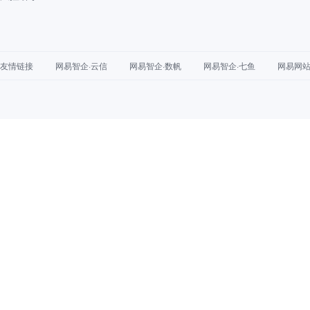
友情链接
网易智企·云信
网易智企·数帆
网易智企·七鱼
网易网