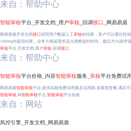
来自：帮助中心
智能
审核
平台_开发文档_用户
审核
_回调
接口
_网易易盾
网易易盾开发文档
接口
说明用户数据人工
审核
的结果，客户可以通过轮询
100ms内返回结果，业务方根据需求适当调整超时时间，建议为1s请求请求地址名称值HTT
审核
平台,开发文档,用户
审核
,回调
接口
来自：帮助中心
智能
审核
平台价格_内容
智能
审核
服务_
审核
平台免费试用
网易易盾
智能
审核
平台,提供高额免费试用量及试用期,多梯度套餐,满足
智能
审核
,AI
智能
审核
平台,
智能
审核
平台价格
来自：网站
风控引擎_开发文档_网易易盾