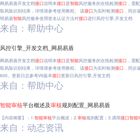
网易易盾开发文档
接口
说明本
接口
是
智能
风控服务的在线检测
接口
，需配
取风险识别结果，详情请参考使用教程。 该
接口
为实时检测
接口
，同步
明易盾
智能
风控服务使用签名认证方法对
接口
进行风控引擎,开发文档
来自：帮助中心
风控引擎_开发文档_网易易盾
网易易盾开发文档
接口
说明本
接口
是
智能
风控服务的在线检测
接口
，需配
取风险识别结果，详情请参考使用教程。 该
接口
为实时检测
接口
，同步
600。更新日志参考V6版本
接口
更新日风控引擎,开发文档
来自：帮助中心
智能
审核
平台概述及
审核
规则配置_网易易盾
【内容纲要】：1.
智能
审核
平台概述；2.
审核
规则配置；3.调用
接口
智能
来自：动态资讯