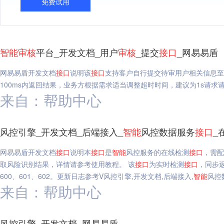
免费试用
智能
审核
平台_开发文档_用户
审核
_提交
接口
_网易易盾
网易易盾开发文档
接口
说明该
接口
支持客户自行提交待审用户相关信息至S
100ms内返回结果，业务方根据需求适当调整超时时间，建议为1s请求
来自：帮助中心
风控引擎_开发文档_后端接入_
智能
风控数据服务
接口
_
网易易盾开发文档
接口
说明本
接口
是
智能
风控服务的在线检测
接口
，需配
取风险识别结果，详情请参考使用教程。 该
接口
为实时检测
接口
，同步
600、601、602。更新日志参考V风控引擎,开发文档,后端接入,
智能
风控
来自：帮助中心
风控引擎_开发文档_网易易盾