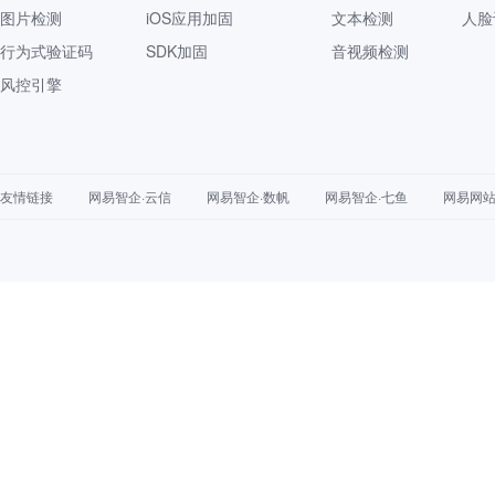
图片检测
iOS应用加固
文本检测
人脸
行为式验证码
SDK加固
音视频检测
风控引擎
友情链接
网易智企·云信
网易智企·数帆
网易智企·七鱼
网易网