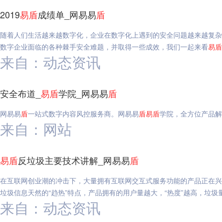
2019
易
盾
成绩单_网易易
盾
随着人们生活越来越数字化，企业在数字化上遇到的安全问题越来越复杂
数字企业面临的各种棘手安全难题，并取得一些成效，我们一起来看
易
盾
来自：动态资讯
安全布道_
易
盾
学院_网易易
盾
网易易
盾
一站式数字内容风控服务商。网易易
盾
易
盾
学院，全方位产品解
来自：网站
易
盾
反垃圾主要技术讲解_网易易
盾
在互联网创业潮的冲击下，大量拥有互联网交互式服务功能的产品正在兴
垃圾信息天然的“趋热”特点，产品拥有的用户量越大，“热度”越高，垃圾
来自：动态资讯