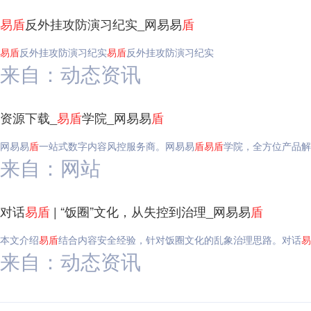
易
盾
反外挂攻防演习纪实_网易易
盾
易
盾
反外挂攻防演习纪实
易
盾
反外挂攻防演习纪实
来自：动态资讯
资源下载_
易
盾
学院_网易易
盾
网易易
盾
一站式数字内容风控服务商。网易易
盾
易
盾
学院，全方位产品解
来自：网站
对话
易
盾
| “饭圈”文化，从失控到治理_网易易
盾
本文介绍
易
盾
结合内容安全经验，针对饭圈文化的乱象治理思路。对话
易
来自：动态资讯