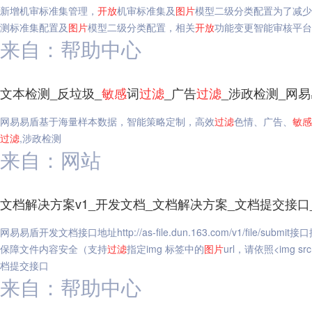
新增机审标准集管理，
开放
机审标准集及
图片
模型二级分类配置为了减少
测标准集配置及
图片
模型二级分类配置，相关
开放
功能变更智能审核平台,开
来自：帮助中心
文本检测_反垃圾_
敏感
词
过滤
_广告
过滤
_涉政检测_网
网易易盾基于海量样本数据，智能策略定制，高效
过滤
色情、广告、
敏感
过滤
,涉政检测
来自：网站
文档解决方案v1_开发文档_文档解决方案_文档提交接口
网易易盾开发文档接口地址http://as-file.dun.163.com/v1/file/s
保障文件内容安全（支持
过滤
指定img 标签中的
图片
url，请依照<img sr
档提交接口
来自：帮助中心