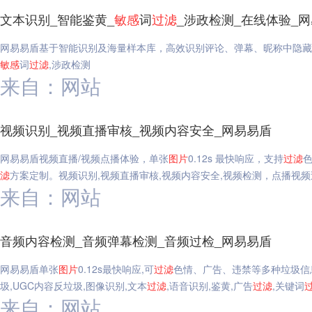
文本识别_智能鉴黄_
敏感
词
过滤
_涉政检测_在线体验_
网易易盾基于智能识别及海量样本库，高效识别评论、弹幕、昵称中隐藏
敏感
词
过滤
,涉政检测
来自：网站
视频识别_视频直播审核_视频内容安全_网易易盾
网易易盾视频直播/视频点播体验，单张
图片
0.12s 最快响应，支持
过滤
滤
方案定制。视频识别,视频直播审核,视频内容安全,视频检测，点播视频
来自：网站
音频内容检测_音频弹幕检测_音频过检_网易易盾
网易易盾单张
图片
0.12s最快响应,可
过滤
色情、广告、违禁等多种垃圾信
圾,UGC内容反垃圾,图像识别,文本
过滤
,语音识别,鉴黄,广告
过滤
,关键词
来自：网站