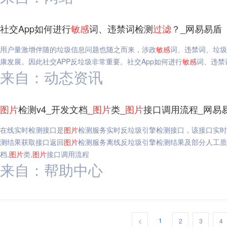
社交App如何进行
敏感
词、违禁词检测
过滤
？_网易易盾
用户量激增伴随的垃圾信息问题也随之而来，涉政
敏感
词、违禁词、垃圾
康发展。因此社交APP反垃圾非常重要。社交App如何进行
敏感
词、违禁
来自：动态资讯
图片
检测v4_开发文档_
图片
类_
图片
接口调用流程_网易
在线实时检测接口是
图片
检测服务实时反垃圾引擎检测接口，该接口实时
测结果获取接口返回
图片
检测服务离线反垃圾引擎检测结果及部分人工质
档,
图片
类,
图片
接口调用流程
来自：帮助中心
1
<
2
3
4