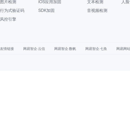
图片检测
iOS应用加固
文本检测
人脸
行为式验证码
SDK加固
音视频检测
风控引擎
友情链接
网易智企·云信
网易智企·数帆
网易智企·七鱼
网易网