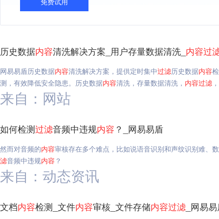
免费试用
历史数据
内容
清洗解决方案_用户存量数据清洗_
内容
过
网易易盾历史数据
内容
清洗解决方案，提供定时集中
过滤
历史数据
内容
检
测，有效降低安全隐患。历史数据
内容
清洗，存量数据清洗，
内容
过滤
，
来自：网站
如何检测
过滤
音频中违规
内容
？_网易易盾
然而对音频的
内容
审核存在多个难点，比如说语音识别和声纹识别难、数
滤
音频中违规
内容
？
来自：动态资讯
文档
内容
检测_文件
内容
审核_文件存储
内容
过滤
_网易易