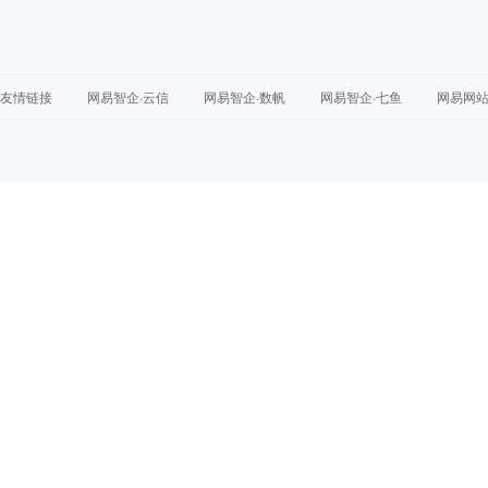
友情链接
网易智企·云信
网易智企·数帆
网易智企·七鱼
网易网