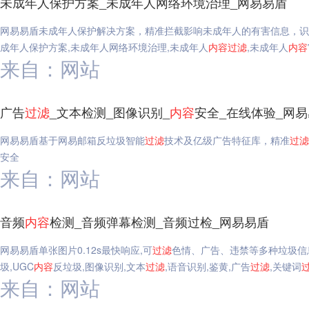
未成年人保护方案_未成年人网络环境治理_网易易盾
网易易盾未成年人保护解决方案，精准拦截影响未成年人的有害信息，识
成年人保护方案,未成年人网络环境治理,未成年人
内容
过滤
,未成年人
内容
来自：网站
广告
过滤
_文本检测_图像识别_
内容
安全_在线体验_网
网易易盾基于网易邮箱反垃圾智能
过滤
技术及亿级广告特征库，精准
过滤
安全
来自：网站
音频
内容
检测_音频弹幕检测_音频过检_网易易盾
网易易盾单张图片0.12s最快响应,可
过滤
色情、广告、违禁等多种垃圾信
圾,UGC
内容
反垃圾,图像识别,文本
过滤
,语音识别,鉴黄,广告
过滤
,关键词
来自：网站