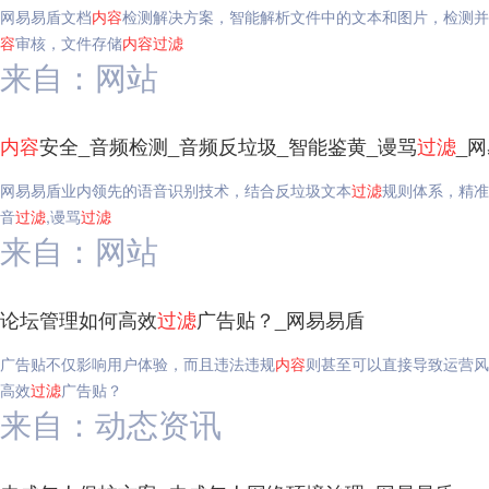
网易易盾文档
内容
检测解决方案，智能解析文件中的文本和图片，检测并
容
审核，文件存储
内容
过滤
来自：网站
内容
安全_音频检测_音频反垃圾_智能鉴黄_谩骂
过滤
_
网易易盾业内领先的语音识别技术，结合反垃圾文本
过滤
规则体系，精准
音
过滤
,谩骂
过滤
来自：网站
论坛管理如何高效
过滤
广告贴？_网易易盾
广告贴不仅影响用户体验，而且违法违规
内容
则甚至可以直接导致运营风
高效
过滤
广告贴？
来自：动态资讯