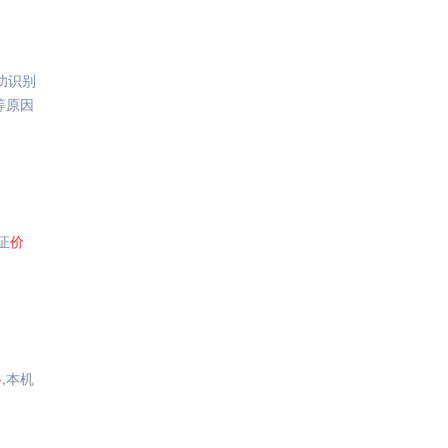
功识别
等原因
证
价
格
,本机