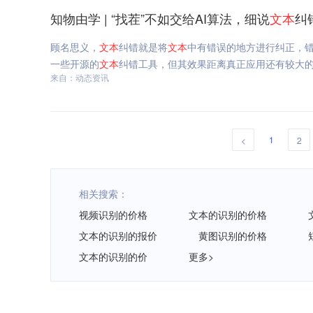
知物由学 | “找茬”不如交给AI算法，细说
文本
纠
顾名思义，
文本
纠错就是将
文本
中有错误的地方进行纠正，
一些开源的
文本
纠错工具，但其效果距离真正应用还有较大的差距
来自：动态资讯
1
<
2
相关搜索：
视频识别的价格
文本的识别的价格
文本的识别的报价
黄图识别的价格
文本的识别的价
更多>