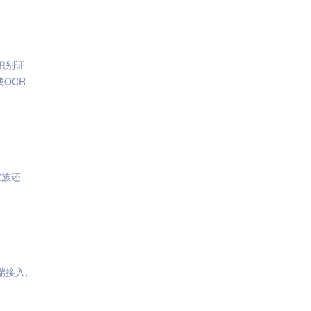
识别证
OCR
家族还
端接入,