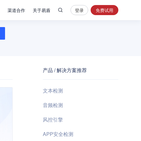
渠道合作
关于易盾
登录
免费试用
热
门
搜
索
内
容
产品 / 解决方案推荐
安
全
验
文本检测
证
码
音频检测
业
风控引擎
务
风
APP安全检测
控