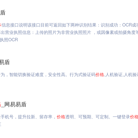
易盾
本
信息接口说明该接口目前可返回如下两种识别结果：识别成功：OCR成
出营业执照信息：上传的照片为非营业执照照片 ，或因像素或拍摄角度
执照OCR
易盾
行为，智能切换验证难度，安全性高。行为式验证码
价格
,人机验证,人机验
格
_网易易盾
验手机号，提升拉新、留存率，
价格
透明、可预期、可定制。一键登录
价
证