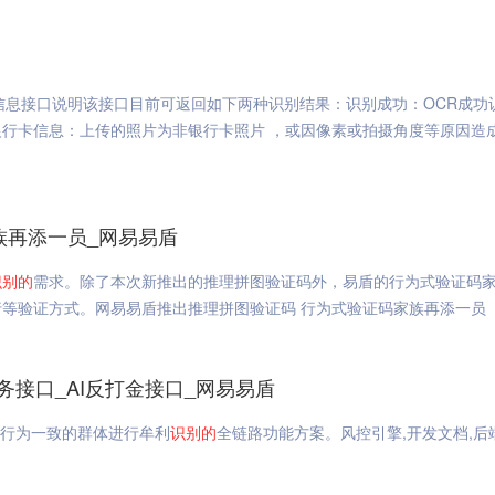
信息接口说明该接口目前可返回如下两种识别结果：识别成功：OCR成功
行卡信息：上传的照片为非银行卡照片 ，或因像素或拍摄角度等原因造成
族再添一员_网易易盾
识
别的
需求。除了本次新推出的推理拼图验证码外，易盾的行为式验证码
等验证方式。网易易盾推出推理拼图验证码 行为式验证码家族再添一员
务接口_AI反打金接口_网易易盾
对行为一致的群体进行牟利
识
别的
全链路功能方案。风控引擎,开发文档,后