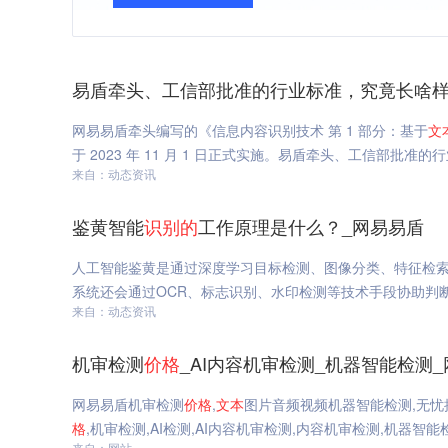
易盾牵头、工信部批准的行业标准，究竟长啥样
网易易盾牵头编写的《信息内容识别技术 第 1 部分：基于
文
于 2023 年 11 月 1 日正式实施。易盾牵头、工信部批
来自：动态资讯
鉴黄智能
识
别的
工作原理是什么？_网易易盾
人工智能鉴黄是通过深度学习目标检测、图像分类、特征检
系统还会通过OCR、标志识别、水印检测等技术手段协助判
来自：动态资讯
机审检测
价格
_AI内容机审检测_机器智能检测
网易易盾机审检测
价格
,
文本
图片音频视频机器智能检测,无忧
格
,机审检测,AI检测,AI内容机审检测,内容机审检测,机器智能
来自：网站