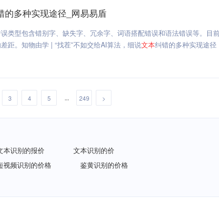
错的多种实现途径_网易易盾
错误类型包含错别字、缺失字、冗余字、词语搭配错误和语法错误等。目
。知物由学 | “找茬”不如交给AI算法，细说
文本
纠错的多种实现途径
...
3
4
5
249
>
文本识别的报价
文本识别的价
短视频识别的价格
鉴黄识别的价格