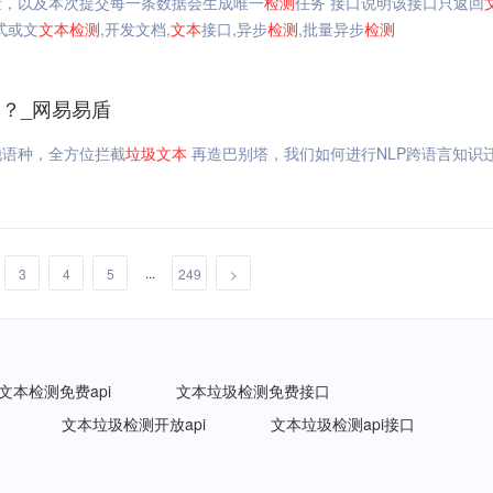
量，以及本次提交每一条数据会生成唯一
检测
任务 接口说明该接口只返回
式或文
文本
检测
,开发文档,
文本
接口,异步
检测
,批量异步
检测
？_网易易盾
他语种，全方位拦截
垃圾
文本
再造巴别塔，我们如何进行NLP跨语言知识
...
3
4
5
249
>
文本检测免费api
文本垃圾检测免费接口
文本垃圾检测开放api
文本垃圾检测api接口