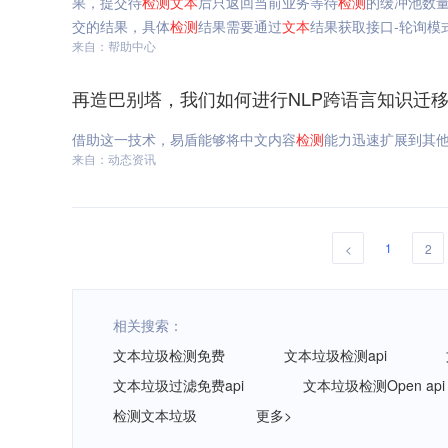
果，提交待
检测
文本
后只返回当前业务等待
检测
的缓冲池数
交的结果，具体
检测
结果需要通过
文本
结果获取接口-轮询模
来自：帮助中心
再造巴别塔，我们如何进行NLP跨语言知识迁移
借助这一技术，易盾能够将中文内容
检测
能力迅速扩展到其
来自：动态资讯
1
<
2
相关搜索：
文本垃圾检测免费
文本垃圾检测api
文本垃圾过滤免费api
文本垃圾检测Open api
检测文本垃圾
更多>