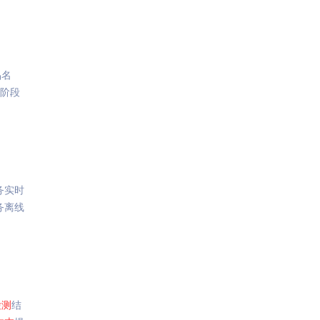
品名
二阶段
务实时
务离线
检测
结