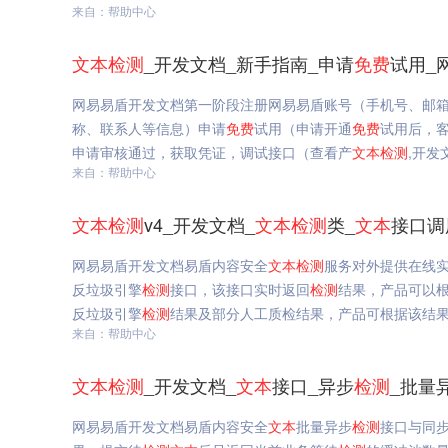
来自：帮助中心
文本
检测
_开发文档_新手指南_申请
免费
试用_
网易易盾开发文档第一阶段注册网易易盾账号（手机号、邮
称、联系人等信息）申请
免费
试用（申请开通
免费
试用后，
申请审核通过，获取凭证，调试接口（查看产
文本
检测
,开发
来自：帮助中心
文本
检测
v4_开发文档_
文本
检测
类_
文本
接口调
网易易盾开发文档易盾内容安全
文本
检测
服务对外提供在线
反垃圾引擎
检测
接口，该接口实时返回
检测
结果，产品可以根
反垃圾引擎
检测
结果及部分人工质检结果，产品可根据该结
来自：帮助中心
文本
检测
_开发文档_
文本
接口_异步
检测
_批量
网易易盾开发文档易盾内容安全
文本
批量异步
检测
接口与同