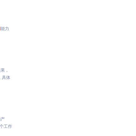
测
能力
结果，
，具体
的产
个工作