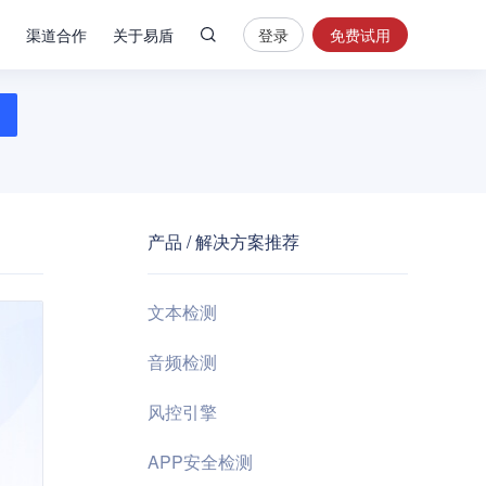
渠道合作
关于易盾
登录
免费试用
热
门
搜
索
内
容
产品 / 解决方案推荐
安
全
验
文本检测
证
码
音频检测
业
风控引擎
务
风
APP安全检测
控