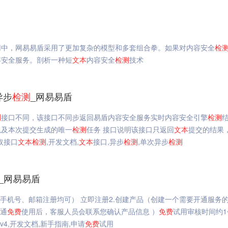
用中，网易易盾采用了更加复杂的模型和多套组合拳。如果对内容安全
检
容安全服务。剖析一种短
文本
内容安全
检测
技术
异步
检测
_网易易盾
测
接口不同，该接口不同步返回易盾内容安全服务实时内容安全引擎
检测
以及本次提交生成的唯一
检测
任务 接口说明该接口只返回
文本
提交的结果
取接口
文本
检测
,开发文档,
文本
接口,异步
检测
,单次异步
检测
_网易易盾
手机号、邮箱注册均可） 立即注册2.创建产品（创建一个需要开通服务
通
免费
使用后，客服人员会联系您确认产品信息 ）
免费
试用审核时间约1
v4,开发文档,新手指南,申请
免费
试用