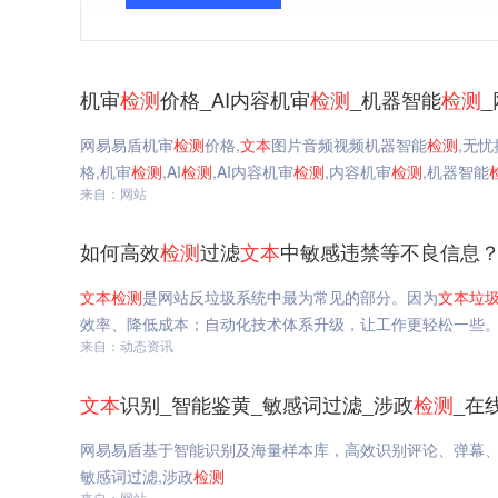
机审
检测
价格_AI内容机审
检测
_机器智能
检测
网易易盾机审
检测
价格,
文本
图片音频视频机器智能
检测
,无忧
格,机审
检测
,AI
检测
,AI内容机审
检测
,内容机审
检测
,机器智能
来自：网站
如何高效
检测
过滤
文本
中敏感违禁等不良信息？
文本
检测
是网站反垃圾系统中最为常见的部分。因为
文本
垃
效率、降低成本；自动化技术体系升级，让工作更轻松一些
来自：动态资讯
文本
识别_智能鉴黄_敏感词过滤_涉政
检测
_在
网易易盾基于智能识别及海量样本库，高效识别评论、弹幕
敏感词过滤,涉政
检测
来自：网站