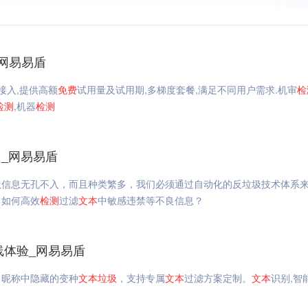
_网易易盾
接入,提供高额
免费
试用量及试用期,多梯度套餐,满足不同用户需求.机审
检
检测
,机器
检测
_网易易盾
圾
信息无孔不入，而且种类繁多，我们必须通过自动化的反垃圾技术体系
。如何高效
检测
过滤
文本
中敏感违禁等不良信息？
线体验_网易易盾
、昵称中隐藏的变种
文本
垃圾
，支持专属
文本
过滤方案定制。
文本
识别,智