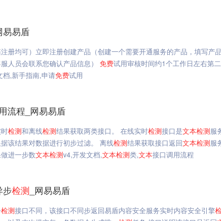
网易易盾
箱注册均可）立即注册创建产品（创建一个需要开通服务的产品，填写产
客服人员会联系您确认产品信息）
免费
试用审核时间约1个工作日左右第
文档,新手指南,申请
免费
试用
用流程_网易易盾
实时
检测
和离线
检测
结果获取两类接口。 在线实时
检测
接口是
文本
检测
服
据该结果对数据进行初步过滤。 离线
检测
结果获取接口返回
文本
检测
服
果做进一步数
文本
检测
v4,开发文档,
文本
检测
类,
文本
接口调用流程
异步
检测
_网易易盾
步
检测
接口不同，该接口不同步返回易盾内容安全服务实时内容安全引擎