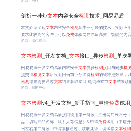
剖析一种短
文本
内容安全
检测
技术_网易易盾
本文介绍了短
文本
内容安全
检测
其中一小块的技术，实际应
要求比较高的客户，可以
免费
体验网易易盾高效、智能的内
来自：动态资讯
文本
检测
_开发文档_
文本
接口_异步
检测
_单次
网易易盾开发文档易盾内容安全
文本
异步
检测
接口与同步
检
提交待
检测
文本
后只返回当前业务等待
检测
的缓冲池数量，
检测
结果需要通过
文本
结果获取接口-轮询模式或
文本
结果获
来自：帮助中心
文本
检测
v4_开发文档_新手指南_申请
免费
试用
网易易盾开发文档易盾接口调用第一阶段1.注册网易云账号（
品，填写产品名称、联系人等信息）3.申请
免费
试用（申请开
日左右第二阶段1.申请审核通过，获取凭证，调试接
文本
检测