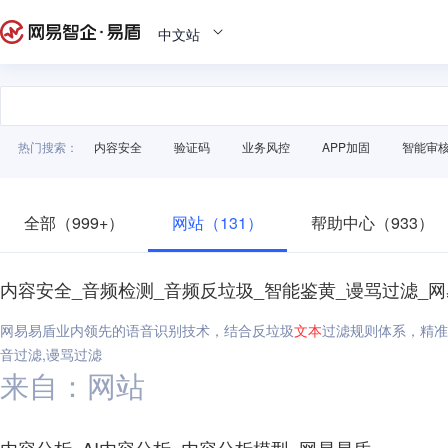
中文站
热门搜索：
内容安全
验证码
业务风控
APP加固
智能审
全部（999+）
网站（131）
帮助中心（933）
内容安全_音频检测_音频反垃圾_智能鉴黄_谩骂过滤_
网易易盾业内领先的语音识别技术，结合反垃圾
文本
过滤规则体系，精准
音过滤,谩骂过滤
来自：网站