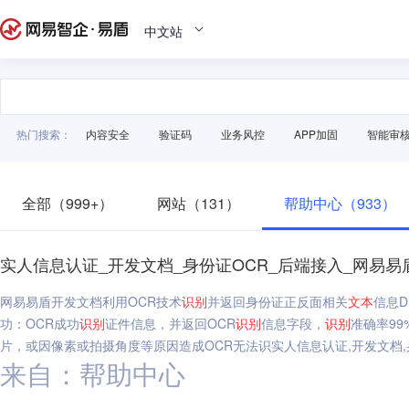
中文站
热门搜索：
内容安全
验证码
业务风控
APP加固
智能审
全部（999+）
网站（131）
帮助中心（933）
实人信息认证_开发文档_身份证OCR_后端接入_网易易
网易易盾开发文档利用OCR技术
识别
并返回身份证正反面相关
文本
信息
功：OCR成功
识别
证件信息，并返回OCR
识别
信息字段，
识别
准确率9
片，或因像素或拍摄角度等原因造成OCR无法识实人信息认证,开发文档,
来自：帮助中心