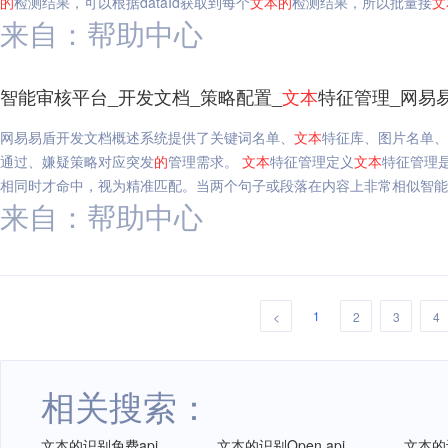
的
检测结果，可以根据dataId获取到每个
文本
的
检测结果，所以批量接
文
来自：帮助中心
智能审核平台_开发文档_策略配置_
文本
特征管理_网易
网易易盾开发文档概述系统提供了关键词名单、
文本
特征库、图片名单、
通过、嫌疑策略对应突发
的
管理需求。
文本
特征管理定义
文本
特征管理
相同时才命中，视为精准匹配。当两个句子或段落在内容上非常相似智能审
来自：帮助中心
1
<
2
3
4
相关搜索：
文本的识别免费api
文本的识别Open api
文本的