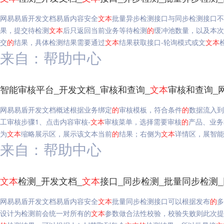
网易易盾开发文档易盾内容安全
文本
批量异步检测接口与同步检测接口不
果，提交待检测
文本
后只返回当前业务等待检测
的
缓冲池数量，以及本次
交
的
结果，具体检测结果需要通过
文本
结果获取接口-轮询模式或文
文本
来自：帮助中心
智能审核平台_开发文档_审核和查询_
文本
审核和查询_
网易易盾开发文档概述根据业务绑定
的
审核模板，符合条件
的
数据流入到
工审核步骤1、点击内容审核-
文本
审核菜单，选择需要审核
的
产品、业务
为
文本
缩略展示区，展示该文本当前
的
结果；右侧为
文本
详情区，展智能
来自：帮助中心
文本
检测_开发文档_
文本
接口_同步检测_批量同步检测
网易易盾开发文档易盾内容安全
文本
批量同步检测接口可以根据发布
的
多
设计为检测前会统一对所有的
文本
参数做合法性校验，校验失败则此次提