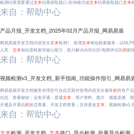
检测结果需要通过
文本
结果获取接口-轮询模式或
文本
结果获取接口
文本
来自：帮助中心
产品月报_开发文档_2025年02月产品月报_网易易盾
网易易盾开发文档内容安全
文本
检测1、新增
文本
相似检索服务：以NL
入库、
文本
相似度检索等核心能力，助力解决内容社区/电商评论区
的
刷
来自：帮助中心
视频检测v3_开发文档_新手指南_功能操作指引_网易易
网易易盾开发文档服务管理您可在此页面对使用内容安全服务
的
所有产品
信息、查看秘钥；业务开通：普通
文本
、用户资料、图片、视频直播、视
开通及开通后
的
状态查看、开发文档查看；支持更改
文本
、视频检测v3,
来自：帮助中心
文本
检测_开发文档_
文本
接口_异步检测_批量异步检测