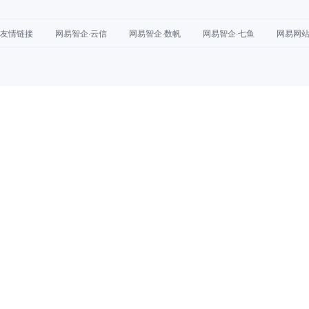
友情链接
网易智企·云信
网易智企·数帆
网易智企·七鱼
网易网