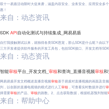
双十一易盾活动限时大促来袭，涵盖内容安全、业务安全、应用安全多个
惠！
来自：动态资讯
SDK
API
自动化测试与持续集成_网易易盾
自打我接触测试以来，就独得各类SDK恩宠，那么SDK是什么呢？由以下
三方开发者提供软件服务的开发工具包，包括SDK接口、开发文档等SD
来自：动态资讯
智能
审核
平台_开发文档_
审核
和查询_直播音视频
审核
和
网易易盾开发文档概述直播音视频
审核
基于易盾对直播视频的画面及音
判，以创新的直播电视墙的模式进行人工
审核
，可查看实时数据并进行
审
择需要
审核
的产品、
审核
的路数。2、点击获取数据，根据机器预判智能
来自：帮助中心