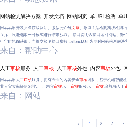
网站检测解决方案_开发文档_网站网页_单URL检测_单U
网易易盾开发文档获取网站、微信公众号
文章
、微博主贴检测离线检测结
互斥，只能选取一种模式进行结果获取。 接口说明该接口返回网站、微
行定时轮询获取，当提交检测接口参数 callbackUrl 为空时网站检测解决
来自：帮助中心
人工
审核
服务_人工
审核
_人工
审核
外包_内容
审核
外包_
网易易盾人工
审核
服务，拥有专业的内容安全
审核
团队，基于机器智能检
业人审效率提速5倍以上。内容
审核
,人工
审核
服务,人工
审核
,音视频人工
来自：网站
1
<
2
3
4