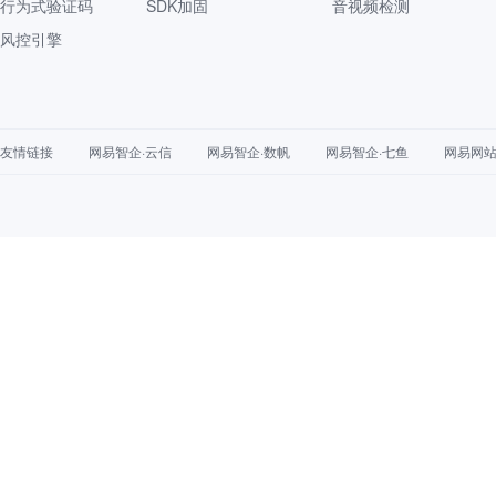
行为式验证码
SDK加固
音视频检测
风控引擎
友情链接
网易智企·云信
网易智企·数帆
网易智企·七鱼
网易网