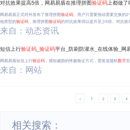
对抗效果提高5倍，网易易盾在推理拼图
验证码
上都做了
网易易盾正式对外发布了推理拼图
验证码
。用户只需要拖动需要交换的2
他类型的
验证码
，推理拼图
验证码
的对抗效果得以提升至少5倍。对抗效
来自：动态资讯
短信上行
验证码
_
验证码
平台_防刷防灌水_在线体验_网
网易易盾短信上行
验证码
，感知威胁的终极验证方式，需发送随机
数字
至
来自：网站
1
<
2
3
4
相关搜索：