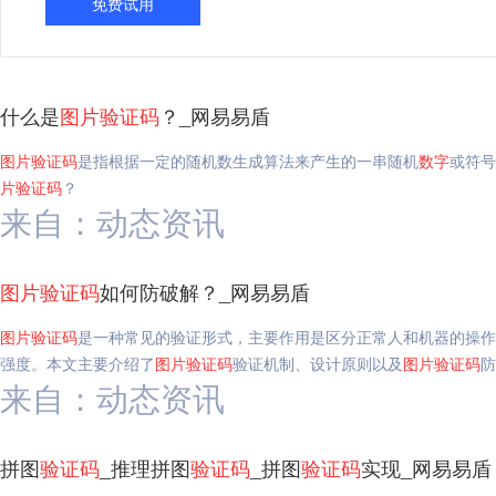
免费试用
什么是
图片
验证码
？_网易易盾
图片
验证码
是指根据一定的随机数生成算法来产生的一串随机
数字
或符号
片
验证码
？
来自：动态资讯
图片
验证码
如何防破解？_网易易盾
图片
验证码
是一种常见的验证形式，主要作用是区分正常人和机器的操作
强度。本文主要介绍了
图片
验证码
验证机制、设计原则以及
图片
验证码
防
来自：动态资讯
拼图
验证码
_推理拼图
验证码
_拼图
验证码
实现_网易易盾