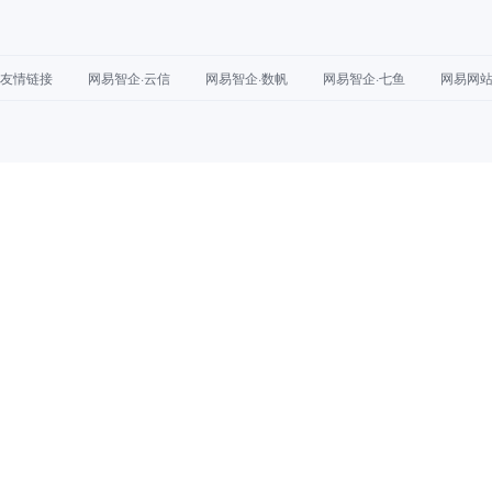
友情链接
网易智企·云信
网易智企·数帆
网易智企·七鱼
网易网