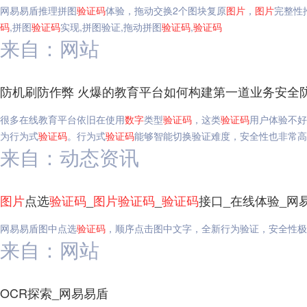
网易易盾推理拼图
验证码
体验，拖动交换2个图块复原
图片
，
图片
完整性
码
,拼图
验证码
实现,拼图验证,拖动拼图
验证码
,
验证码
来自：网站
防机刷防作弊 火爆的教育平台如何构建第一道业务安全
很多在线教育平台依旧在使用
数字
类型
验证码
，这类
验证码
用户体验不好
为行为式
验证码
。行为式
验证码
能够智能切换验证难度，安全性也非常高
来自：动态资讯
图片
点选
验证码
_
图片
验证码
_
验证码
接口_在线体验_网
网易易盾图中点选
验证码
，顺序点击图中文字，全新行为验证，安全性极
来自：网站
OCR探索_网易易盾