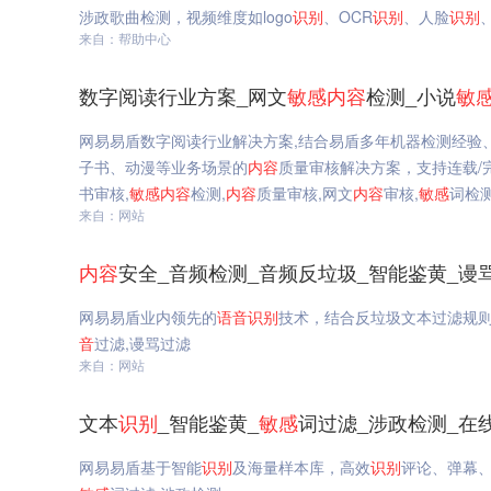
涉政歌曲检测，视频维度如logo
识别
、OCR
识别
、人脸
识别
来自：帮助中心
数字阅读行业方案_网文
敏感
内容
检测_小说
敏
网易易盾数字阅读行业解决方案,结合易盾多年机器检测经验
子书、动漫等业务场景的
内容
质量审核解决方案，支持连载/
书审核,
敏感
内容
检测,
内容
质量审核,网文
内容
审核,
敏感
词检
来自：网站
内容
安全_音频检测_音频反垃圾_智能鉴黄_谩
网易易盾业内领先的
语音
识别
技术，结合反垃圾文本过滤规
音
过滤,谩骂过滤
来自：网站
文本
识别
_智能鉴黄_
敏感
词过滤_涉政检测_在
网易易盾基于智能
识别
及海量样本库，高效
识别
评论、弹幕