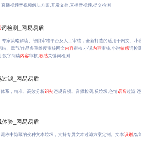
、直播视频音视频解决方案,开发文档,直播音视频,提交检测
感
词检测_网易易盾
、专家策略解读、智能审核平台及人工审核，全新打造的适用于网文、小
完结、章节/作品多重维度审核网文
内容
审核,小说
内容
审核,小说
敏感
词检测
测,数字阅读
内容
审核,
敏感
关键词检测
骂过滤_网易易盾
则体系，精准、高效分析
识别
违规音频。音频检测,反垃圾,色情
语音
过滤,
线体验_网易易盾
、昵称中隐藏的变种文本垃圾，支持专属文本过滤方案定制。文本
识别
,智