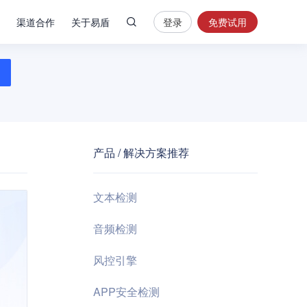
渠道合作
关于易盾
登录
免费试用
热
门
搜
索
内
容
产品 / 解决方案推荐
安
全
验
文本检测
证
码
音频检测
业
风控引擎
务
风
APP安全检测
控