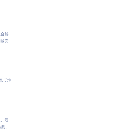
融合解
翻越安
盾,反垃
政、违
检测、