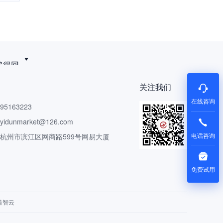
追得回
关注我们
在线咨询
5163223
dunmarket@126.com
电话咨询
 杭州市滨江区网商路599号网易大厦
免费试用
道智云