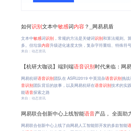
如何
识别
文本中
敏感
词
内容
？_网易易盾
文本中
敏感
词
识别
，常规的方法是关键词
识别
和算法规则。
多。但垃圾
内容
升级进化速度太快，复杂字符重组、特殊符
来自：动态资讯
【杭研大咖说】端到端
语音
识别
时代来临：网
网易杭研
语音
识别
团队在 ASRU2019 中英混杂
语音
识别
挑战
音
识别
团队背后的故事，以及网易杭研在
语音
识别
技术的实
能
语音
探索之路
来自：动态资讯
网易联合创新中心上线智能
语音
产品， 全面助
网易联合创新中心上线了由网易人工智能部开发的多款智能