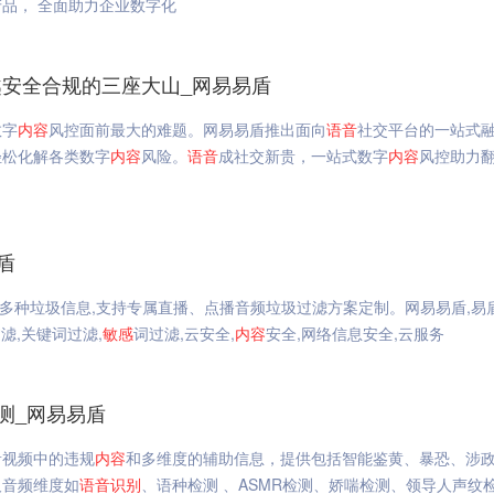
产品， 全面助力企业数字化
安全合规的三座大山_网易易盾
数字
内容
风控面前最大的难题。网易易盾推出面向
语音
社交平台的一站式
轻松化解各类数字
内容
风险。
语音
成社交新贵，一站式数字
内容
风控助力
盾
等多种垃圾信息,支持专属直播、点播音频垃圾过滤方案定制。网易易盾,易
过滤,关键词过滤,
敏感
词过滤,云安全,
内容
安全,网络信息安全,云服务
测_网易易盾
音视频中的违规
内容
和多维度的辅助信息，提供包括智能鉴黄、暴恐、涉
及音频维度如
语音
识别
、语种检测 、ASMR检测、娇喘检测、领导人声纹