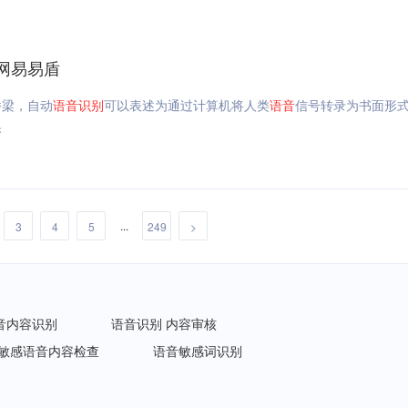
网易易盾
桥梁，自动
语音
识别
可以表述为通过计算机将人类
语音
信号转录为书面形
果
...
3
4
5
249
>
音内容识别
语音识别 内容审核
敏感语音内容检查
语音敏感词识别