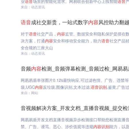
业
语音
场景的智能化需求。网易联合创新中心上线智能
语音
来自：动态资讯
语音
成社交新贵，一站式数字
内容
风控助力翻越
对于
语音
社交产品，
内容
监管、数据安全和隐私保护是摆在
决方案，打通
内容
安全和移动安全能力，助力
语音
社交产品
全合规的三座大山
来自：动态资讯
音频
内容
检测_音频弹幕检测_音频过检_网易易
网易易盾单张图片0.12s最快响应,可过滤色情、广告、违禁
圾,UGC
内容
反垃圾,图像识别,文本过滤,
语音
识别
,鉴黄,广告
来自：网站
音视频解决方案_开发文档_直播音视频_提交检
网易易盾开发文档直播音视频异步检测接口帮助您检测直播
禁、广告、谩骂、恶心、涉价值观等违规
内容
识别
能力，以