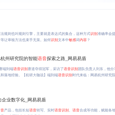
算法规则也叫规则引擎，主要就是表达式的集合，这种方式
识别
准确率会
号等让审核方法也束手无策。如何
识别
文本中
敏感
词
内容
？
易杭州研究院的智能
语音
探索之路_网易易盾
赛端到端
语音
识别
赛道夺得冠军，采访了
语音
识别
团队负责人刘东，他分
践和落地经验。【杭研大咖说】端到端
语音
识别
时代来临：网易杭州研究
力企业数字化_网易易盾
语音
产品，包括长短
语音
转写、实时
语音
识别
、
语音
合成等功能，赋能各