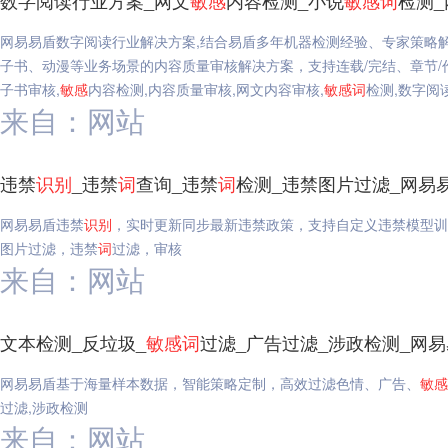
数字阅读行业方案_网文
敏感
内容检测_小说
敏感
词
检测
网易易盾数字阅读行业解决方案,结合易盾多年机器检测经验、专家策略
子书、动漫等业务场景的内容质量审核解决方案，支持连载/完结、章节/
子书审核,
敏感
内容检测,内容质量审核,网文内容审核,
敏感
词
检测,数字阅
来自：网站
违禁
识别
_违禁
词
查询_违禁
词
检测_违禁图片过滤_网易
网易易盾违禁
识别
，实时更新同步最新违禁政策，支持自定义违禁模型训
图片过滤，违禁
词
过滤，审核
来自：网站
文本检测_反垃圾_
敏感
词
过滤_广告过滤_涉政检测_网
网易易盾基于海量样本数据，智能策略定制，高效过滤色情、广告、
敏感
过滤,涉政检测
来自：网站