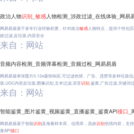
政治人物
识别
_
敏感
人物检测_涉政过滤_在线体验_网易
网易易盾基于多年行业经验积累，针对政治
敏感
人物特点，提供个性化匹
政过滤,反垃圾,内容安全
来自：网站
音频内容检测_音频弹幕检测_音频过检_网易易盾
网易易盾单张图片0.12s最快响应,可过滤色情、广告、违禁等多种垃圾
圾,UGC内容反垃圾,图像识别,文本过滤,语音
识别
,鉴黄,广告过滤,关键词过
来自：网站
智能鉴黄_图片鉴黄_视频鉴黄_直播鉴黄_鉴黄API
接口
_
网易易盾基于智能
识别
及海量样本库、信用库，高效
识别
色情内容，支持
黄API
接口