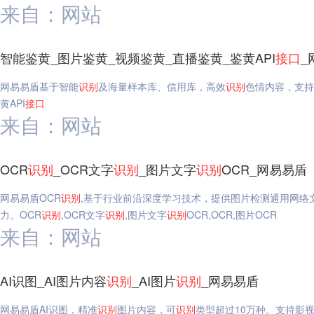
来自：网站
智能鉴黄_图片鉴黄_视频鉴黄_直播鉴黄_鉴黄API
接口
_
网易易盾基于智能
识别
及海量样本库、信用库，高效
识别
色情内容，支持
黄API
接口
来自：网站
OCR
识别
_OCR文字
识别
_图片文字
识别
OCR_网易易盾
网易易盾OCR
识别
,基于行业前沿深度学习技术，提供图片检测通用网络
力。OCR
识别
,OCR文字
识别
,图片文字
识别
OCR,OCR,图片OCR
来自：网站
AI识图_AI图片内容
识别
_AI图片
识别
_网易易盾
网易易盾AI识图，精准
识别
图片内容，可
识别
类型超过10万种。支持影