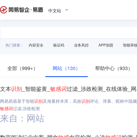
中文站
热门搜索：
内容安全
验证码
业务风控
APP加固
智能审
全部（999+）
网站（130）
帮助中心（933）
文本
识别
_智能鉴黄_
敏感
词
过滤_涉政检测_在线体验_
网易易盾基于智能
识别
及海量样本库，高效
识别
评论、弹幕、昵称中隐藏
敏感
词
过滤,涉政检测
来自：网站