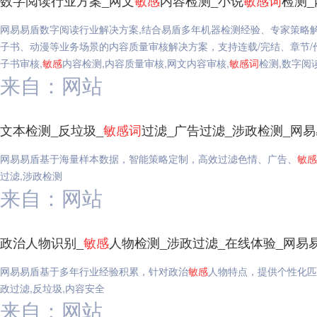
数字阅读行业方案_网文
敏感
内容检测_小说
敏感
词
检测
网易易盾数字阅读行业解决方案,结合易盾多年机器检测经验、专家策略
子书、动漫等业务场景的内容质量审核解决方案，支持连载/完结、章节/
子书审核,
敏感
内容检测,内容质量审核,网文内容审核,
敏感
词
检测,数字阅
来自：网站
文本检测_反垃圾_
敏感
词
过滤_广告过滤_涉政检测_网
网易易盾基于海量样本数据，智能策略定制，高效过滤色情、广告、
敏感
过滤,涉政检测
来自：网站
政治人物识别_
敏感
人物检测_涉政过滤_在线体验_网易
网易易盾基于多年行业经验积累，针对政治
敏感
人物特点，提供个性化匹
政过滤,反垃圾,内容安全
来自：网站