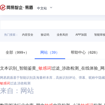
中文站
热门搜索：
内容安全
验证码
业务风控
APP加固
智能审
全部（999+）
网站（39）
帮助中心（626）
文本识别_智能鉴黄_
敏感
词
过滤_涉政检测_在线体验_
网易易盾基于智能识别及海量样本库，高效识别评论、弹幕、昵称中隐藏
敏感
词
过滤,涉政检测
来自：网站