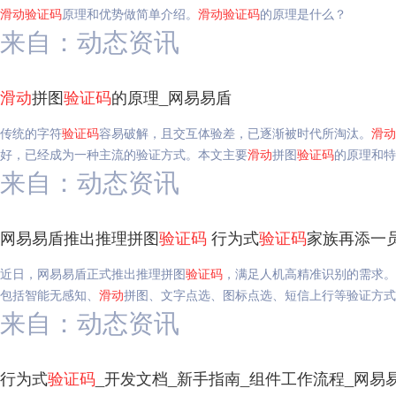
滑动
验证码
原理和优势做简单介绍。
滑动
验证码
的原理是什么？
来自：动态资讯
滑动
拼图
验证码
的原理_网易易盾
传统的字符
验证码
容易破解，且交互体验差，已逐渐被时代所淘汰。
滑动
好，已经成为一种主流的验证方式。本文主要
滑动
拼图
验证码
的原理和特
来自：动态资讯
网易易盾推出推理拼图
验证码
行为式
验证码
家族再添一
近日，网易易盾正式推出推理拼图
验证码
，满足人机高精准识别的需求。
包括智能无感知、
滑动
拼图、文字点选、图标点选、短信上行等验证方式
来自：动态资讯
行为式
验证码
_开发文档_新手指南_组件工作流程_网易