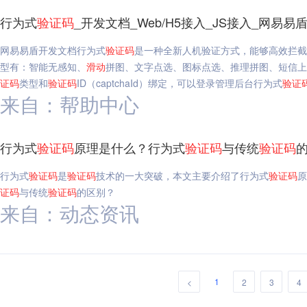
行为式
验证码
_开发文档_Web/H5接入_JS接入_网易易
网易易盾开发文档行为式
验证码
是一种全新人机验证方式，能够高效拦截
型有：智能无感知、
滑动
拼图、文字点选、图标点选、推理拼图、短信上
证码
类型和
验证码
ID（captchaId）绑定，可以登录管理后台行为式
验证
来自：帮助中心
行为式
验证码
原理是什么？行为式
验证码
与传统
验证码
行为式
验证码
是
验证码
技术的一大突破，本文主要介绍了行为式
验证码
原
证码
与传统
验证码
的区别？
来自：动态资讯
1
<
2
3
4