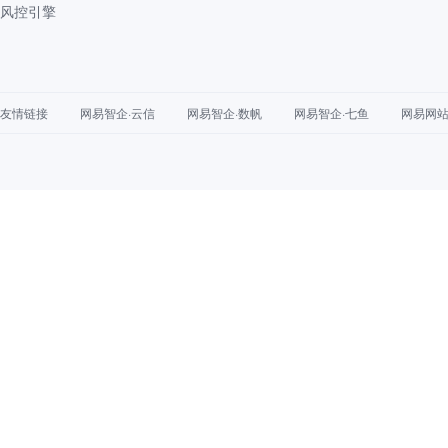
风控引擎
友情链接
网易智企·云信
网易智企·数帆
网易智企·七鱼
网易网