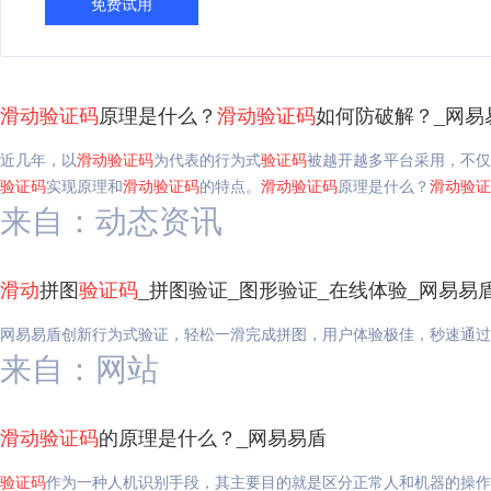
免费试用
滑动
验证码
原理是什么？
滑动
验证码
如何防破解？_网易
近几年，以
滑动
验证码
为代表的行为式
验证码
被越开越多平台采用，不仅
验证码
实现原理和
滑动
验证码
的特点。
滑动
验证码
原理是什么？
滑动
验证
来自：动态资讯
滑动
拼图
验证码
_拼图验证_图形验证_在线体验_网易易
网易易盾创新行为式验证，轻松一滑完成拼图，用户体验极佳，秒速通过
来自：网站
滑动
验证码
的原理是什么？_网易易盾
验证码
作为一种人机识别手段，其主要目的就是区分正常人和机器的操作