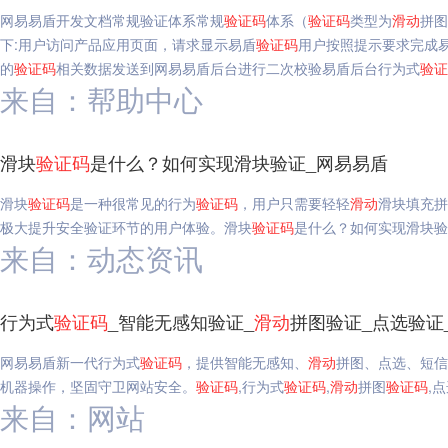
网易易盾开发文档常规验证体系常规
验证码
体系（
验证码
类型为
滑动
拼图
下:用户访问产品应用页面，请求显示易盾
验证码
用户按照提示要求完成
的
验证码
相关数据发送到网易易盾后台进行二次校验易盾后台行为式
验证
来自：帮助中心
滑块
验证码
是什么？如何实现滑块验证_网易易盾
滑块
验证码
是一种很常见的行为
验证码
，用户只需要轻轻
滑动
滑块填充拼
极大提升安全验证环节的用户体验。滑块
验证码
是什么？如何实现滑块验
来自：动态资讯
行为式
验证码
_智能无感知验证_
滑动
拼图验证_点选验证
网易易盾新一代行为式
验证码
，提供智能无感知、
滑动
拼图、点选、短信
机器操作，坚固守卫网站安全。
验证码
,行为式
验证码
,
滑动
拼图
验证码
,
来自：网站