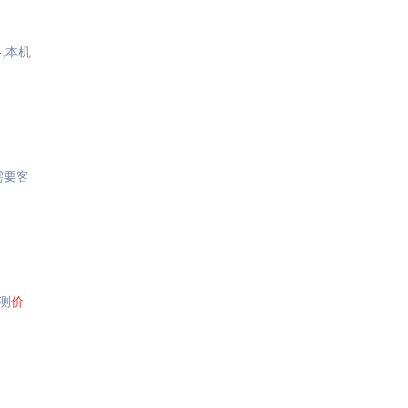
格
,本机
需要客
测
价