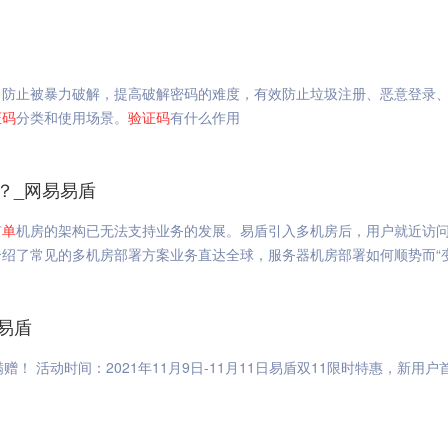
，防止被暴力破解，提高破解密码的难度，有效防止垃圾注册、恶意登录
证码
分类和使用场景。
验证码
有什么作用
？_网易易盾
有
单
机房的架构已无法支持业务的发展。易盾引入多机房后，用户就近访
绍了常见的多机房部署方案业务直达全球，服务器机房部署如何顺势而“变
易盾
满赠！ 活动时间：2021年11月9日-11月11日易盾双11限时特惠，新用户