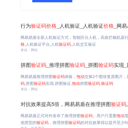
行为
验证码
价格
_人机验证_人机验证
价格
_网易
网易易盾全新人机验证方式，智能区分人机，高效拦截机器
格
,人机验证平台,人机
验证码
,人机交互验证
来自：网站
拼图
验证码
_推理拼图
验证码
_拼图
验证码
实现
网易易盾推理拼图
验证码
体验，
拖动
交换2个图块复原图片
码
,拼图
验证码
实现,拼图验证,
拖动
拼图
验证码
,
验证码
来自：网站
对抗效果提高5倍，网易易盾在推理拼图
验证码
网易易盾正式对外发布了推理拼图
验证码
。用户只需要
拖动
他类型的
验证码
，推理拼图
验证码
的对抗效果得以提升至少5
来自：动态资讯