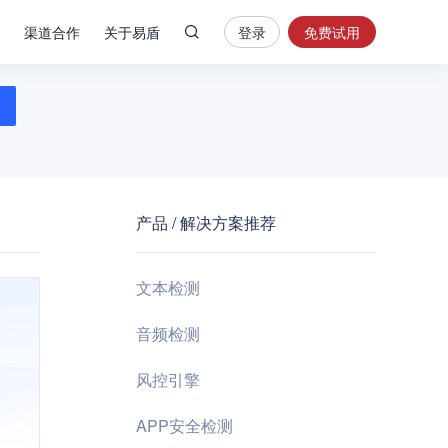
渠道合作
关于易盾
登录
免费试用
热
门
搜
索
内
容
产品 / 解决方案推荐
安
全
验
文本检测
证
码
音频检测
业
风控引擎
务
风
APP安全检测
控