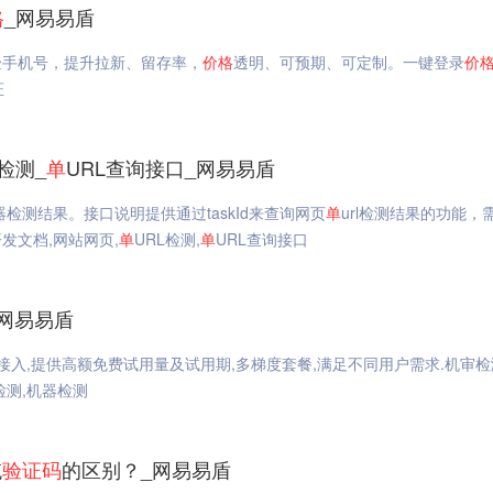
格
_网易易盾
验手机号，提升拉新、留存率，
价格
透明、可预期、可定制。一键登录
价
证
L检测_
单
URL查询接口_网易易盾
机器检测结果。接口说明提供通过taskId来查询网页
单
url检测结果的功能，
发文档,网站网页,
单
URL检测,
单
URL查询接口
_网易易盾
接入,提供高额免费试用量及试用期,多梯度套餐,满足不同用户需求.机审检
检测,机器检测
统
验证码
的区别？_网易易盾