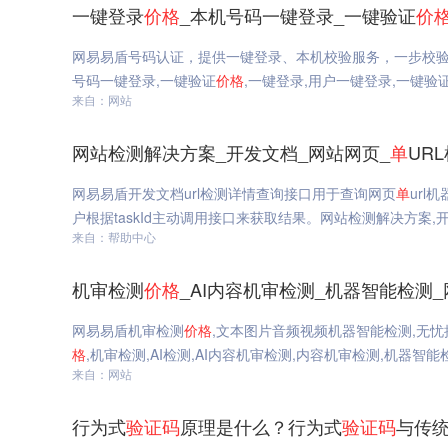
一键登录
价格
_本机号码一键登录_一键验证
价
网易易盾号码认证，提供一键登录、本机校验服务，一步校
号码一键登录,一键验证
价格
,一键登录,用户一键登录,一键验
来自：网站
网站检测解决方案_开发文档_网站网页_
单
UR
网易易盾开发文档url检测详情查询接口用于查询网页
单
url
户根据taskId主动调用接口来获取结果。网站检测解决方案,开
来自：帮助中心
机审检测
价格
_AI内容机审检测_机器智能检测
网易易盾机审检测
价格
,文本图片音频视频机器智能检测,无忧
格
,机审检测,AI检测,AI内容机审检测,内容机审检测,机器智能
来自：网站
行为式
验证码
原理是什么？行为式
验证码
与传