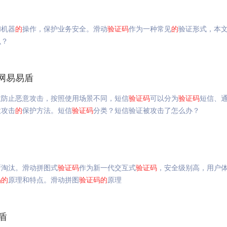
和机器
的
操作，保护业务安全。滑动
验证码
作为一种常见
的
验证形式，本
么？
网易易盾
效防止恶意攻击，按照使用场景不同，短信
验证码
可以分为
验证码
短信、
意攻击
的
保护方法。短信
验证码
分类？短信验证被攻击了怎么办？
所淘汰。滑动拼图式
验证码
作为新一代交互式
验证码
，安全级别高，用户
码
的
原理和特点。滑动拼图
验证码
的
原理
盾