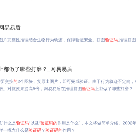
_网易易盾
，图片完整性推理结合生物行为轨迹，保障验证安全。拼图
验证码
,推理拼图
上都做了哪些打磨？_网易易盾
需要交换
的
2个图块，复原出图片，即可完成验证。由于行为轨迹不定向，
倍。对抗效果提高5倍，网易易盾在推理拼图
验证码
上都做了哪些打磨？
竟”什么是
验证码
“以及“
验证码
的
作用是什么”，本文将做简单介绍。2002
样一概念什么是
验证码
？
验证码
的
作用？