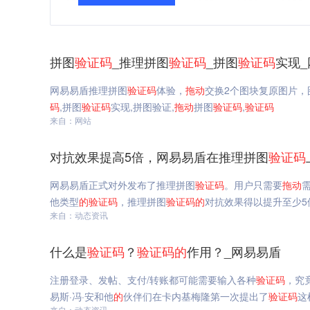
拼图
验证码
_推理拼图
验证码
_拼图
验证码
实现
网易易盾推理拼图
验证码
体验，
拖动
交换2个图块复原图片
码
,拼图
验证码
实现,拼图验证,
拖动
拼图
验证码
,
验证码
来自：网站
对抗效果提高5倍，网易易盾在推理拼图
验证码
网易易盾正式对外发布了推理拼图
验证码
。用户只需要
拖动
他类型
的
验证码
，推理拼图
验证码
的
对抗效果得以提升至少5
来自：动态资讯
什么是
验证码
？
验证码
的
作用？_网易易盾
注册登录、发帖、支付/转账都可能需要输入各种
验证码
，究
易斯·冯·安和他
的
伙伴们在卡内基梅隆第一次提出了
验证码
这
来自：动态资讯