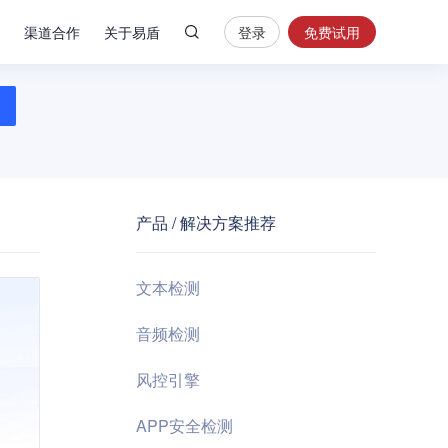
渠道合作
关于易盾
登录
免费试用
热
门
搜
索
内
容
产品 / 解决方案推荐
安
全
验
文本检测
证
码
音频检测
业
风控引擎
务
风
APP安全检测
控