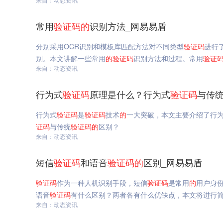
常用
验证码
的
识别方法_网易易盾
分别采用OCR识别和模板库匹配方法对不同类型
验证码
进行
别。本文讲解一些常用
的
验证码
识别方法和过程。常用
验证
来自：动态资讯
行为式
验证码
原理是什么？行为式
验证码
与传
行为式
验证码
是
验证码
技术
的
一大突破，本文主要介绍了行
证码
与传统
验证码
的
区别？
来自：动态资讯
短信
验证码
和语音
验证码
的
区别_网易易盾
验证码
作为一种人机识别手段，短信
验证码
是常用
的
用户身
语音
验证码
有什么区别？两者各有什么优缺点，本文将进行
来自：动态资讯