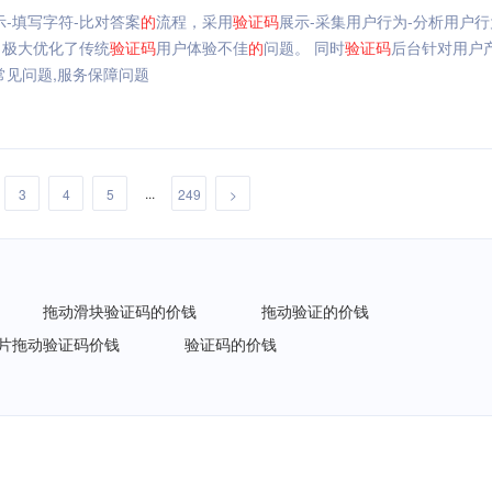
示-填写字符-比对答案
的
流程，采用
验证码
展示-采集用户行为-分析用户
，极大优化了传统
验证码
用户体验不佳
的
问题。 同时
验证码
后台针对用户
,常见问题,服务保障问题
...
3
4
5
249
>
拖动滑块验证码的价钱
拖动验证的价钱
片拖动验证码价钱
验证码的价钱