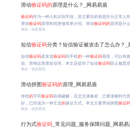
滑动
验证码
的
原理是什么？_网易易盾
验证码
作为一种人机识别手段，其主要目的就是区分正常人
滑动
验证码
原理和优势做简单介绍。滑动
验证码
的
原理是什
来自：动态资讯
短信
验证码
分类？短信验证被攻击了怎么办？_
短信
验证码
是发送
验证码
到手机
的
一种
验证码
系统，可以有
信、营销运营类短信等。本文还提供了短信
验证码
防止被恶
来自：动态资讯
滑动拼图
验证码
的
原理_网易易盾
传统
的
字符
验证码
容易破解，且交互体验差，已逐渐被时代
好，已经成为一种主流
的
验证方式。本文主要滑动拼图
验证
来自：动态资讯
行为式
验证码
_常见问题_服务保障问题_网易易