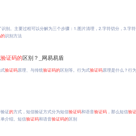
了识别。主要过程可以分解为三个步骤：1.图片清理，2.字符切分，3.字
码
的
识别方法
统
验证码
的
区别？_网易易盾
为式
验证码
原理、与传统
验证码
的
区别等。行为式
验证码
原理是什么？行
份验证
的
方式，短信验证方式分为短信
验证码
和语音
验证码
，那么短信
验
简单介绍。短信
验证码
和语音
验证码
的
区别