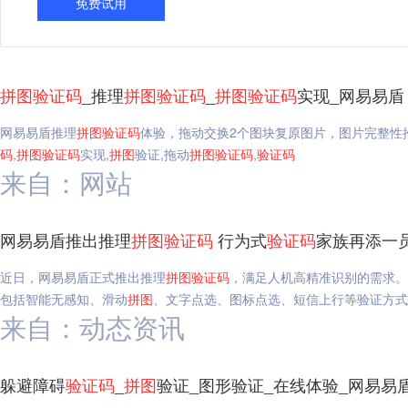
免费试用
拼图
验证码
_推理
拼图
验证码
_
拼图
验证码
实现_网易易盾
网易易盾推理
拼图
验证码
体验，拖动交换2个图块复原图片，图片完整性
码
,
拼图
验证码
实现,
拼图
验证,拖动
拼图
验证码
,
验证码
来自：网站
网易易盾推出推理
拼图
验证码
行为式
验证码
家族再添一
近日，网易易盾正式推出推理
拼图
验证码
，满足人机高精准识别的需求。
包括智能无感知、滑动
拼图
、文字点选、图标点选、短信上行等验证方式
来自：动态资讯
躲避障碍
验证码
_
拼图
验证_图形验证_在线体验_网易易