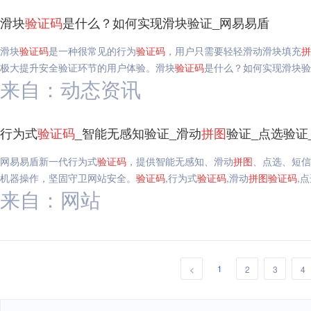
滑块
验证码
是什么？如何实现滑块验证_网易易盾
滑块
验证码
是一种很常见的行为
验证码
，用户只需要轻轻滑动滑块填充
拼
极大提升安全验证环节的用户体验。滑块
验证码
是什么？如何实现滑块验
来自：动态资讯
行为式
验证码
_智能无感知验证_滑动
拼图
验证_点选验证
网易易盾新一代行为式
验证码
，提供智能无感知、滑动
拼图
、点选、短信
机器操作，坚固守卫网站安全。
验证码
,行为式
验证码
,滑动
拼图
验证码
,
来自：网站
1
<
2
3
4