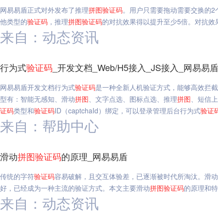
网易易盾正式对外发布了推理
拼图
验证码
。用户只需要拖动需要交换的2
他类型的
验证码
，推理
拼图
验证码
的对抗效果得以提升至少5倍。对抗效
来自：动态资讯
行为式
验证码
_开发文档_Web/H5接入_JS接入_网易易
网易易盾开发文档行为式
验证码
是一种全新人机验证方式，能够高效拦截
型有：智能无感知、滑动
拼图
、文字点选、图标点选、推理
拼图
、短信上
证码
类型和
验证码
ID（captchaId）绑定，可以登录管理后台行为式
验证
来自：帮助中心
滑动
拼图
验证码
的原理_网易易盾
传统的字符
验证码
容易破解，且交互体验差，已逐渐被时代所淘汰。滑动
好，已经成为一种主流的验证方式。本文主要滑动
拼图
验证码
的原理和特
来自：动态资讯