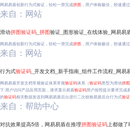
网易易盾创新行为式验证，轻松一滑完成
拼图
，用户体验极佳，秒速通过
来自：网站
滑动
拼图
验证码
_
拼图
验证_图形验证_在线体验_网易易
网易易盾创新行为式验证，轻松一滑完成
拼图
，用户体验极佳，秒速通过
来自：网站
行为式
验证码
_开发文档_新手指南_组件工作流程_网易
网易易盾开发文档常规验证体系常规
验证码
体系（
验证码
类型为滑动
拼图
下:用户访问产品应用页面，请求显示易盾
验证码
用户按照提示要求完成
的
验证码
相关数据发送到网易易盾后台进行二次校验易盾后台行为式
验证
来自：帮助中心
对抗效果提高5倍，网易易盾在推理
拼图
验证码
上都做了