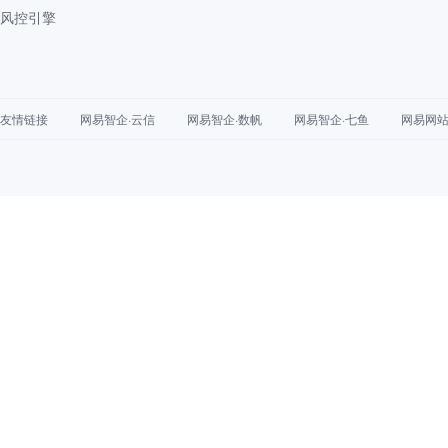
风控引擎
友情链接
网易智企·云信
网易智企·数帆
网易智企·七鱼
网易网