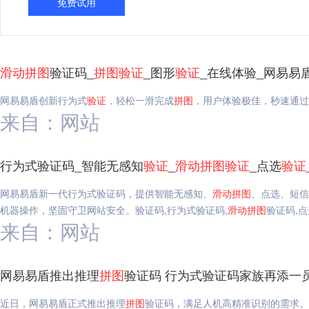
免费试用
滑动
拼图
验证码_
拼图
验证
_图形
验证
_在线体验_网易易
网易易盾创新行为式
验证
，轻松一滑完成
拼图
，用户体验极佳，秒速通过
来自：网站
行为式验证码_智能无感知
验证
_
滑动
拼图
验证
_点选
验证
网易易盾新一代行为式验证码，提供智能无感知、
滑动
拼图
、点选、短信
机器操作，坚固守卫网站安全。验证码,行为式验证码,
滑动
拼图
验证码,
来自：网站
网易易盾推出推理
拼图
验证码 行为式验证码家族再添一
近日，网易易盾正式推出推理
拼图
验证码，满足人机高精准识别的需求。