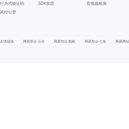
行为式验证码
SDK加固
音视频检测
风控引擎
友情链接
网易智企·云信
网易智企·数帆
网易智企·七鱼
网易网