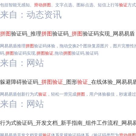
包括智能无感知、
滑动
拼图
、文字点选、图标点选、短信上行等
验证
方式
来自：动态资讯
拼图
验证码_推理
拼图
验证码_
拼图
验证码实现_网易易盾
网易易盾推理
拼图
验证码体验，拖动交换2个图块复原图片，图片完整性
码,
拼图
验证码实现,
拼图
验证
,拖动
拼图
验证码,验证码
来自：网站
躲避障碍验证码_
拼图
验证
_图形
验证
_在线体验_网易易
网易易盾创新行为式
验证
，轻松一滑完成
拼图
，用户体验极佳，秒速通过
来自：网站
行为式验证码_开发文档_新手指南_组件工作流程_网易
网易易盾开发文档常规
验证
体系常规验证码体系（验证码类型为
滑动
拼图