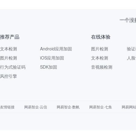
一个没拦
推荐产品
在线体验
文本检测
Android应用加固
图片检测
验证
图片检测
iOS应用加固
文本检测
人脸
行为式验证码
SDK加固
音视频检测
风控引擎
友情链接
网易智企·云信
网易智企·数帆
网易智企·七鱼
网易网