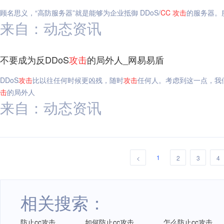
顾名思义，“高防服务器”就是能够为企业抵御 DDoS/
CC
攻击
的服务器。服
来自：动态资讯
不要成为反DDoS
攻击
的局外人_网易易盾
DDoS
攻击
比以往任何时候更凶残，随时
攻击
任何人。考虑到这一点，我
击
的局外人
来自：动态资讯
1
<
2
3
4
相关搜索：
防止cc攻击
如何防止cc攻击
怎么防止cc攻击