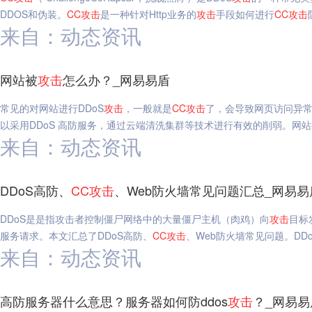
DDOS和伪装。
CC
攻击
是一种针对Http业务的
攻击
手段如何进行
CC
攻击
来自：动态资讯
网站被
攻击
怎么办？_网易易盾
常见的对网站进行DDoS
攻击
，一般就是
CC
攻击
了，会导致网页访问异常
以采用DDoS 高防服务，通过云端清洗集群等技术进行有效的削弱。网站
来自：动态资讯
DDoS高防、
CC
攻击
、Web防火墙常见问题汇总_网易易
DDoS是是指攻击者控制僵尸网络中的大量僵尸主机（肉鸡）向
攻击
目标
服务请求。本文汇总了DDoS高防、
CC
攻击
、Web防火墙常见问题。DD
来自：动态资讯
高防服务器什么意思？服务器如何防ddos
攻击
？_网易易