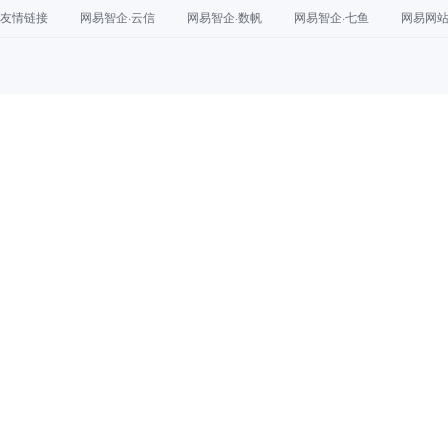
友情链接
网易智企·云信
网易智企·数帆
网易智企·七鱼
网易网