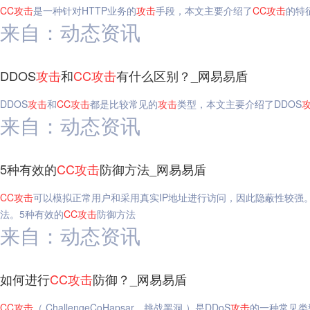
CC
攻击
是一种针对HTTP业务的
攻击
手段，本文主要介绍了
CC
攻击
的特
来自：动态资讯
DDOS
攻击
和
CC
攻击
有什么区别？_网易易盾
DDOS
攻击
和
CC
攻击
都是比较常见的
攻击
类型，本文主要介绍了DDOS
来自：动态资讯
5种有效的
CC
攻击
防御方法_网易易盾
CC
攻击
可以模拟正常用户和采用真实IP地址进行访问，因此隐蔽性较强
法。5种有效的
CC
攻击
防御方法
来自：动态资讯
如何进行
CC
攻击
防御？_网易易盾
CC
攻击
（ ChallengeCoHapsar，挑战黑洞 ）是DDoS
攻击
的一种常见类