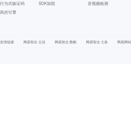
行为式验证码
SDK加固
音视频检测
风控引擎
友情链接
网易智企·云信
网易智企·数帆
网易智企·七鱼
网易网