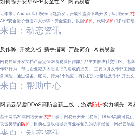
如何提升安卓APP安全性？_网易易盾
近年来，Android应用安全问题频发，合规性监管不断升级，应用安全
防
APP安全进阶包括四大步骤：安全监测、数据
保护
、代码
保护
和多端联动
来自：动态资讯
反作弊_开发文档_新手指南_产品简介_网易易盾
网易易盾开发文档产品定位网易易盾反作弊产品主要解决社交社区、电商
作弊行为，帮助企业减少因恶意行为造成的损失。 主要服务反作弊主推
务风险，通过设备、账号、行为3个维度，有效识别批量注反作弊,开发文
来自：帮助中心
网易云易盾DDoS高防全新上线 ，游戏
防护
实力领先_网
基于网易20年网络安全
防护
经验，网易云安全（易盾）DDoS高防可提供
攻击类型的
防护
，目前在游戏领域拥有业界领先的防御经验。网易云易盾D
来自：动态资讯