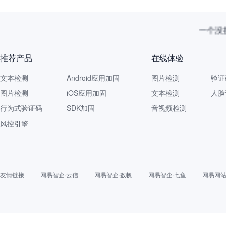
一个没拦
推荐产品
在线体验
文本检测
Android应用加固
图片检测
验证
图片检测
iOS应用加固
文本检测
人脸
行为式验证码
SDK加固
音视频检测
风控引擎
友情链接
网易智企·云信
网易智企·数帆
网易智企·七鱼
网易网