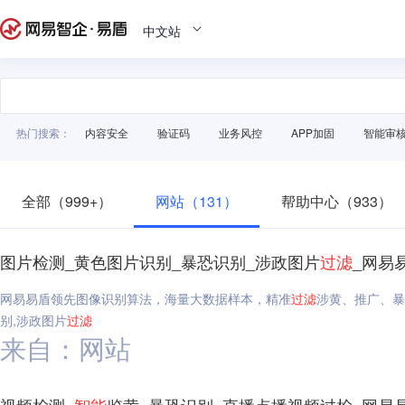
中文站
热门搜索：
内容安全
验证码
业务风控
APP加固
智能审
全部（999+）
网站（131）
帮助中心（933）
图片检测_黄色图片识别_暴恐识别_涉政图片
过滤
_网易
网易易盾领先图像识别算法，海量大数据样本，精准
过滤
涉黄、推广、暴
别,涉政图片
过滤
来自：网站