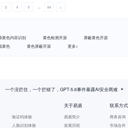
...
3
4
5
94
>
源黄色内容识别
黄色检测开源
屏蔽黄色开源
截黄色
黄色屏蔽开源
更多>
新规落地后，拟人化互动服务如何建立安全合规体系？
关于易盾
联系方式
验证码体验
易盾简介
商务咨询 9
人脸识别体验
发展历程
市场合作 yi