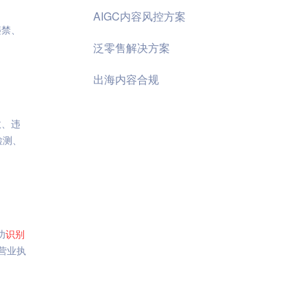
AIGC内容风控方案
违禁、
泛零售解决方案
出海内容合规
政、违
检测、
功
识别
营业执