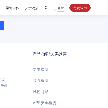
渠道合作
关于易盾
登录
免费试用
热
门
搜
索
内
容
产品 / 解决方案推荐
安
全
验
文本检测
证
码
测成
音频检测
,身份
业
风控引擎
务
风
APP安全检测
控