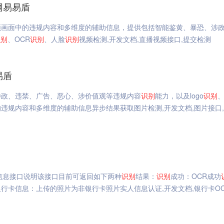
网易易盾
频画面中的违规内容和多维度的辅助信息，提供包括智能鉴黄、暴恐、涉
识别
、OCR
识别
、人脸
识别
视频检测,开发文档,直播视频接口,提交检测
易盾
涉政、违禁、广告、恶心、涉价值观等违规内容
识别
能力，以及logo
识别
、
违规内容和多维度的辅助信息异步结果获取图片检测,开发文档,图片接口
信息接口说明该接口目前可返回如下两种
识别
结果：
识别
成功：OCR成功
行卡信息：上传的照片为非银行卡照片实人信息认证,开发文档,银行卡OC