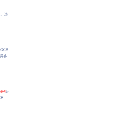
政、违
OCR
,异步
识别
证
R