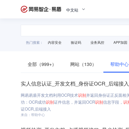
中文站
热门搜索：
内容安全
验证码
业务风控
APP加固
全部（999+）
网站（130）
帮助中心
实人信息认证_开发文档_身份证OCR_后端接
网易易盾开发文档利用OCR技术
识别
并返回身份证正反面相
功：OCR成功
识别
证件信息，并返回OCR
识别
信息字段，
识
证OCR,后端接入
来自：帮助中心