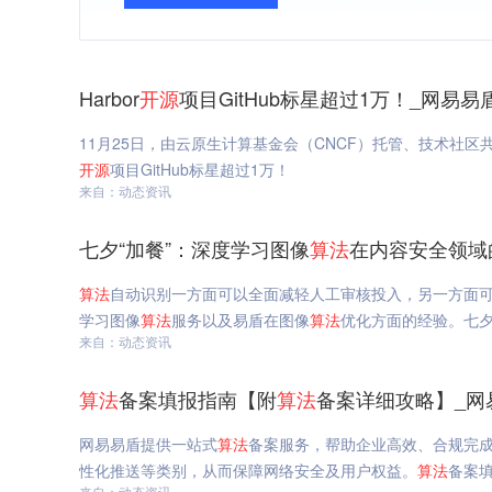
Harbor
开源
项目GitHub标星超过1万！_网易易
开源
项目GitHub标星超过1万！
来自：动态资讯
七夕“加餐”：深度学习图像
算法
在内容安全领域
算法
自动识别一方面可以全面减轻人工审核投入，另一方面
学习图像
算法
服务以及易盾在图像
算法
优化方面的经验。七夕
来自：动态资讯
算法
备案填报指南【附
算法
备案详细攻略】_网
网易易盾提供一站式
算法
备案服务，帮助企业高效、合规完
性化推送等类别，从而保障网络安全及用户权益。
算法
备案
来自：动态资讯