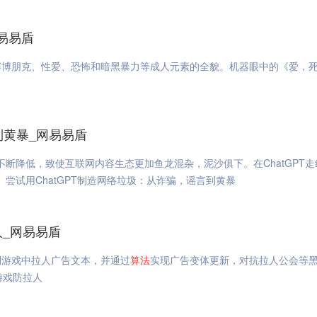
易易盾
赛博朋克、性爱、恐怖和暗黑暴力等成人元素的全貌。机器眼中的《爱，
到黄暴_网易易盾
不断降低，致使互联网内容生态更加鱼龙混杂，泥沙俱下。在ChatGPT
尝试用ChatGPT制造网络垃圾：从诈骗，谣言到黄暴
人_网易易盾
别游戏中拉人广告文本，并通过
算法
实现广告变体更新，对抗拉人公会等
游戏防拉人