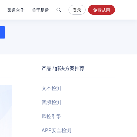
渠道合作
关于易盾
登录
免费试用
热
门
搜
索
内
容
产品 / 解决方案推荐
安
全
验
文本检测
证
码
音频检测
业
风控引擎
务
风
APP安全检测
控