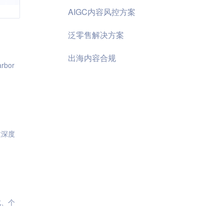
AIGC内容风控方案
泛零售解决方案
出海内容合规
技术社区共同维护的容器镜像仓库管理项目Harbor，获得超过1万 GitHub 星星！ Harbor
建深度
成、个