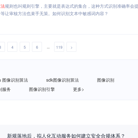
算法
规则也叫规则引擎，主要就是表达式的集合，这种方式识别准确率会
号等让审核方法也束手无策。如何识别文本中敏感词内容？
...
3
4
5
6
119
>
va 图像识别算法
sdk图像识别算法
图像识别
别服务
图像识别引擎
更多>
再获认可！网易智企大模型安全围栏能力通过行业验证