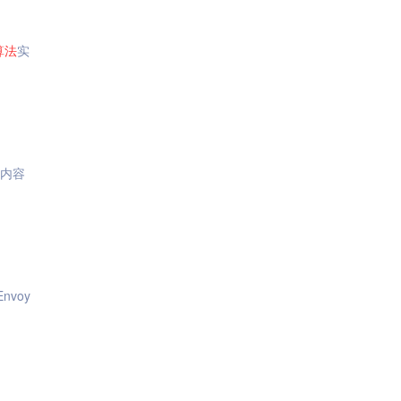
算法
实
,内容
voy