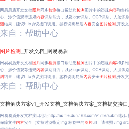
网易易盾开发文档
图片
同步
检测
接口帮助您
检测
图片中的违规
内容
和多维
心、涉价值观等违规
内容
识别能力，以及logo识别、OCR识别、人脸识
测
结果，建议http协议接口调用。鉴权说明易盾
内容
安全
图片
检测
,开发文
来自：帮助中心
图片
检测
_开发文档_网易易盾
网易易盾开发文档
图片
同步
检测
接口帮助您
检测
图片中的违规
内容
和多维
心、涉价值观等违规
内容
识别能力，以及logo识别、OCR识别、人脸识
测
结果，建议http协议接口调用。鉴权说明易盾
内容
安全
图片
检测
,开发
来自：帮助中心
文档解决方案v1_开发文档_文档解决方案_文档提交接口
网易易盾开发文档接口地址http://as-file.dun.163.com/v1/file/s
保障文件
内容
安全（支持过滤指定img 标签中的
图片
url，请依照<img sr