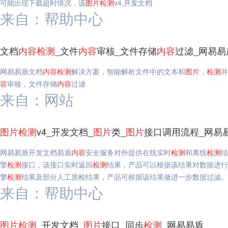
可能出现下载超时情况，该
图片
检测
v4,开发文档
来自：帮助中心
文档
内容
检测
_文件
内容
审核_文件存储
内容
过滤_网易易
网易易盾文档
内容
检测
解决方案，智能解析文件中的文本和
图片
，
检测
并
容
审核，文件存储
内容
过滤
来自：网站
图片
检测
v4_开发文档_
图片
类_
图片
接口调用流程_网易
网易易盾开发文档易盾
内容
安全服务对外提供在线实时
检测
和离线
检测
结
擎
检测
接口，该接口实时返回
检测
结果，产品可以根据该结果对数据进行
擎
检测
结果及部分人工质检结果，产品可根据该结果做进一步数据过滤。
来自：帮助中心
图片
检测
_开发文档_
图片
接口_同步
检测
_网易易盾