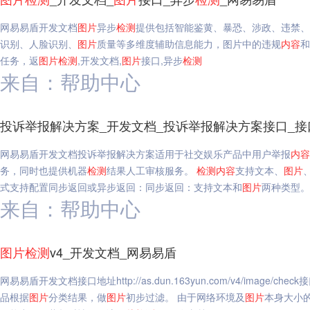
网易易盾开发文档
图片
异步
检测
提供包括智能鉴黄、暴恐、涉政、违禁、
识别、人脸识别、
图片
质量等多维度辅助信息能力，图片中的违规
内容
和
任务，返
图片
检测
,开发文档,
图片
接口,异步
检测
来自：帮助中心
投诉举报解决方案_开发文档_投诉举报解决方案接口_接
网易易盾开发文档投诉举报解决方案适用于社交娱乐产品中用户举报
内容
务，同时也提供机器
检测
结果人工审核服务。
检测
内容
支持文本、
图片
式支持配置同步返回或异步返回：同步返回：支持文本和
图片
两种类型。
来自：帮助中心
述
图片
检测
v4_开发文档_网易易盾
网易易盾开发文档接口地址http://as.dun.163yun.com/v4/image/c
品根据
图片
分类结果，做
图片
初步过滤。 由于网络环境及
图片
本身大小