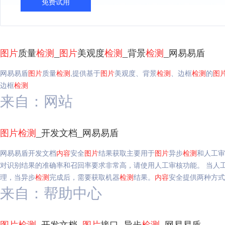
免费试用
图片
质量
检测
_
图片
美观度
检测
_背景
检测
_网易易盾
网易易盾
图片
质量
检测
,提供基于
图片
美观度、背景
检测
、边框
检测
的
图
边框
检测
来自：网站
图片
检测
_开发文档_网易易盾
网易易盾开发文档
内容
安全
图片
结果获取主要用于
图片
异步
检测
和人工审
对识别结果的准确率和召回率要求非常高，请使用人工审核功能。 当人
理，当异步
检测
完成后，需要获取机器
检测
结果。
内容
安全提供两种方式
来自：帮助中心
图片
检测
_开发文档_
图片
接口_异步
检测
_网易易盾