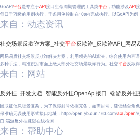
GoAPI
平台
是专注于
API
接口生命周期管理的工具类
平台
，功能涉及
API
每日千万级的用例执行，千条用例控制在10s内完成执行。以GoAPI为
来自：动态资讯
社交场景反欺诈方案_社交
平台
反欺诈_反欺诈API_网易
网易易盾社交场景反欺诈解决方案，利用领先的AI算法，综合使用内容
多种手法，精准识别市面上绝大部分社交场景欺诈行为。社交
平台
反欺诈
来自：网站
反外挂_开发文档_智能反外挂OpenApi接口_端游反
因取证信息场景复杂，为了保障封号依据完备，如需封号，建议结合角色
保准确无误使用形式接口地址：http://open-yb.dun.163.com/
api
/
open
/
口,端游反外挂嫌疑在线检测
来自：帮助中心