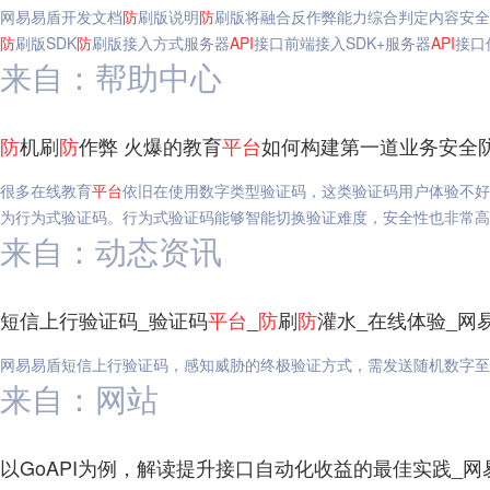
网易易盾开发文档
防
刷版说明
防
刷版将融合反作弊能力综合判定内容安全
防
刷版SDK
防
刷版接入方式服务器
API
接口前端接入SDK+服务器
API
接口
来自：帮助中心
防
机刷
防
作弊 火爆的教育
平台
如何构建第一道业务安全
很多在线教育
平台
依旧在使用数字类型验证码，这类验证码用户体验不好
为行为式验证码。行为式验证码能够智能切换验证难度，安全性也非常高
来自：动态资讯
短信上行验证码_验证码
平台
_
防
刷
防
灌水_在线体验_网
网易易盾短信上行验证码，感知威胁的终极验证方式，需发送随机数字至
来自：网站
以GoAPI为例，解读提升接口自动化收益的最佳实践_网