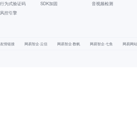
行为式验证码
SDK加固
音视频检测
风控引擎
友情链接
网易智企·云信
网易智企·数帆
网易智企·七鱼
网易网