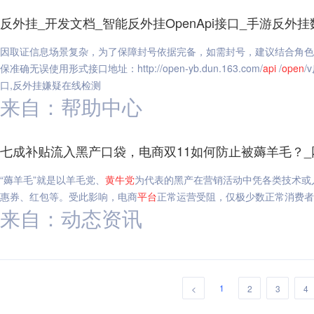
反外挂_开发文档_智能反外挂OpenApi接口_手游反
因取证信息场景复杂，为了保障封号依据完备，如需封号，建议结合角色
保准确无误使用形式接口地址：http://open-yb.dun.163.com/
api
/
open
/
口,反外挂嫌疑在线检测
来自：帮助中心
七成补贴流入黑产口袋，电商双11如何防止被薅羊毛？_
“薅羊毛”就是以羊毛党、
黄牛党
为代表的黑产在营销活动中凭各类技术或
惠券、红包等。受此影响，电商
平台
正常运营受阻，仅极少数正常消费者
来自：动态资讯
1
<
2
3
4