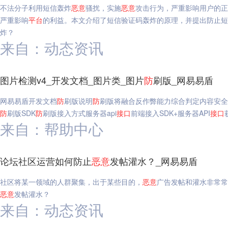
不法分子利用短信轰炸
恶意
骚扰，实施
恶意
攻击行为，严重影响用户的正
严重影响
平台
的利益。本文介绍了短信验证码轰炸的原理，并提出防止短
炸？
来自：动态资讯
图片检测v4_开发文档_图片类_图片
防
刷版_网易易盾
网易易盾开发文档
防
刷版说明
防
刷版将融合反作弊能力综合判定内容安全
防
刷版SDK
防
刷版接入方式服务器api
接口
前端接入SDK+服务器API
接口
来自：帮助中心
论坛社区运营如何防止
恶意
发帖灌水？_网易易盾
社区将某一领域的人群聚集，出于某些目的，
恶意
广告发帖和灌水非常常
恶意
发帖灌水？
来自：动态资讯