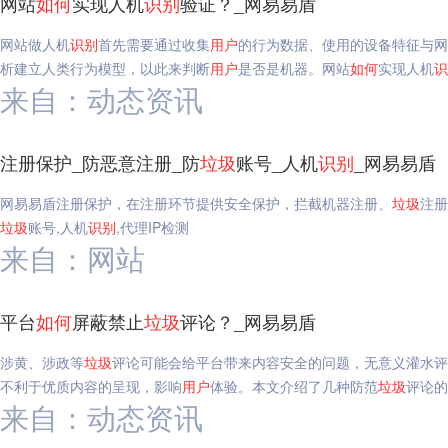
网站
如何
实现人机
识别
验证？_网易易盾
网站做人机
识别
首先需要通过收集
用户
的行为数据、使用的设备特征与
析建立人类行为模型，以此来判断
用户
是否是机器。网站
如何
实现人机
识
来自：动态资讯
注册保护_防恶意注册_防
垃圾
账号_人机
识别
_网易易盾
网易易盾注册保护，在注册环节提供安全保护，拦截机器注册、
垃圾
注册
垃圾
账号,人机
识别
,代理IP检测
来自：网站
平台
如何
屏蔽禁止
垃圾
评论？_网易易盾
涉黄、涉政等
垃圾
评论可能会给平台带来内容安全的问题，无意义灌水评
不利于优质内容的呈现，影响
用户
体验。本文介绍了几种防范
垃圾
评论的
来自：动态资讯