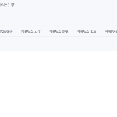
风控引擎
友情链接
网易智企·云信
网易智企·数帆
网易智企·七鱼
网易网