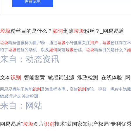
免费试用
垃圾
粉丝目的是什么？
如何
删除
垃圾
粉丝？_网易易盾
垃圾
粉丝也被称为僵尸粉，通过
垃圾
小号批量关注
用户
，
垃圾
粉丝存在不
绍了
垃圾
粉丝的动机，以及
如何
防范
垃圾
粉丝。
垃圾
粉丝目的是什么？
如
来自：动态资讯
文本
识别
_智能鉴黄_敏感词过滤_涉政检测_在线体验_
网易易盾基于智能
识别
及海量样本库，高效
识别
评论、弹幕、昵称中隐藏
敏感词过滤,涉政检测
来自：网站
网易易盾“
垃圾
图片
识别
技术”获国家知识产权局“专利优秀