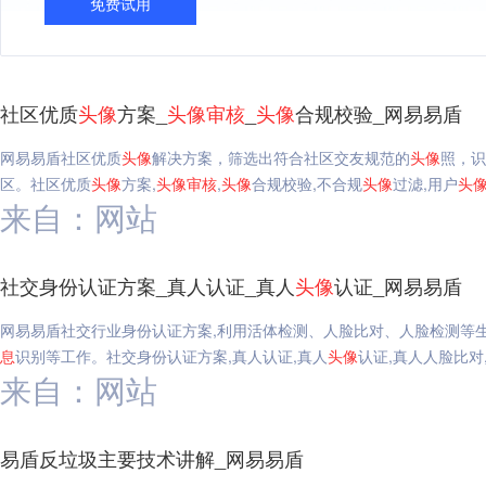
免费试用
社区优质
头像
方案_
头像
审核
_
头像
合规校验_网易易盾
网易易盾社区优质
头像
解决方案，筛选出符合社区交友规范的
头像
照，识
区。社区优质
头像
方案,
头像
审核
,
头像
合规校验,不合规
头像
过滤,用户
头
来自：网站
社交身份认证方案_真人认证_真人
头像
认证_网易易盾
网易易盾社交行业身份认证方案,利用活体检测、人脸比对、人脸检测等生
息
识别等工作。社交身份认证方案,真人认证,真人
头像
认证,真人人脸比对
来自：网站
易盾反垃圾主要技术讲解_网易易盾