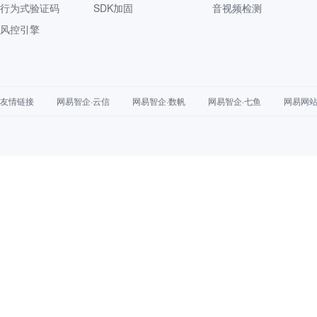
行为式验证码
SDK加固
音视频检测
风控引擎
友情链接
网易智企·云信
网易智企·数帆
网易智企·七鱼
网易网