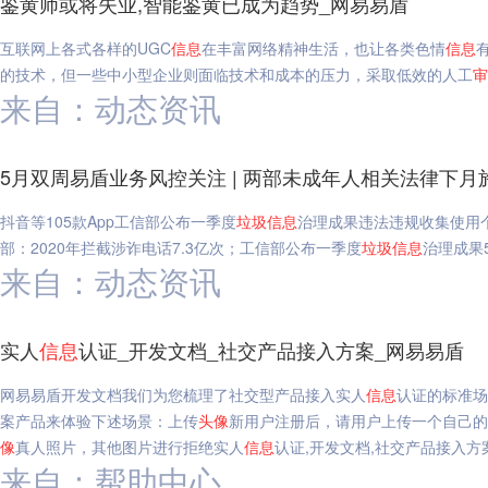
鉴黄师或将失业,智能鉴黄已成为趋势_网易易盾
互联网上各式各样的UGC
信息
在丰富网络精神生活，也让各类色情
信息
的技术，但一些中小型企业则面临技术和成本的压力，采取低效的人工
审
来自：动态资讯
5月双周易盾业务风控关注 | 两部未成年人相关法律下月
抖音等105款App工信部公布一季度
垃圾
信息
治理成果违法违规收集使用
部：2020年拦截涉诈电话7.3亿次；工信部公布一季度
垃圾
信息
治理成果
来自：动态资讯
实人
信息
认证_开发文档_社交产品接入方案_网易易盾
网易易盾开发文档我们为您梳理了社交型产品接入实人
信息
认证的标准场
案产品来体验下述场景：上传
头像
新用户注册后，请用户上传一个自己的
像
真人照片，其他图片进行拒绝实人
信息
认证,开发文档,社交产品接入方
来自：帮助中心